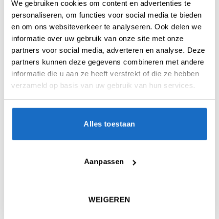
Pentel Dry Eraser ‘Maxiflo’
One80 Tournament
We gebruiken cookies om content en advertenties te
incl. 2 Markers
Scoreboard 30 x 60 cm
personaliseren, om functies voor social media te bieden
€
6,95
€
7,95
en om ons websiteverkeer te analyseren. Ook delen we
informatie over uw gebruik van onze site met onze
partners voor social media, adverteren en analyse. Deze
partners kunnen deze gegevens combineren met andere
informatie die u aan ze heeft verstrekt of die ze hebben
verzameld op basis van uw gebruik van hun services.
UITVERKOCHT
UITVERKOCHT
Alles toestaan
ELECTRONISCHE SCOREBORDEN
ELECTRONISCHE SCOREBORDEN
Dartsmate Chalkie Black –
Dartsmate Chalkie Plus –
Electronic Dart Scorer
Electronic Dart Scorer
Aanpassen
€
99,95
€
109,95
WEIGEREN