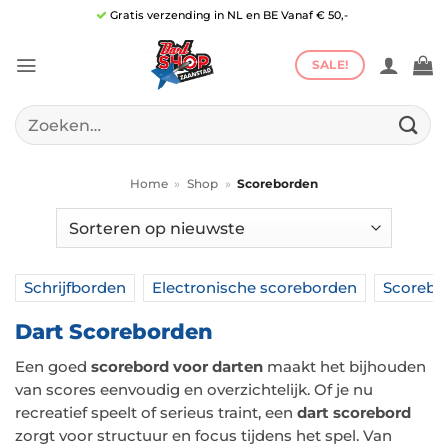
Ga
Gratis verzending in NL en BE Vanaf € 50,-
naar
inhoud
SALE!
Zoeken
naar:
Home
»
Shop
»
Scoreborden
Schrijfborden
Electronische scoreborden
Scorebo
Dart Scoreborden
Een goed
scorebord voor darten
maakt het bijhouden
van scores eenvoudig en overzichtelijk. Of je nu
recreatief speelt of serieus traint, een
dart scorebord
zorgt voor structuur en focus tijdens het spel. Van