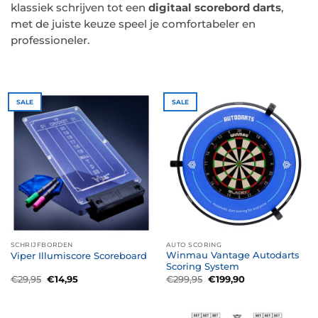
klassiek schrijven tot een
digitaal scorebord darts
,
met de juiste keuze speel je comfortabeler en
professioneler.
SALE
SALE
SCHRIJFBORDEN
AUTO SCORING
Winmau Vantage Autodarts
Viper Illumiscore Scoreboard
Scoring System
Oorspronkelijke
Huidige
Oorspronkelijke
Huidige
€
29,95
€
14,95
€
299,95
€
199,90
prijs
prijs
prijs
prijs
was:
is:
was:
is:
€29,95.
€14,95.
€299,95.
€199,90.