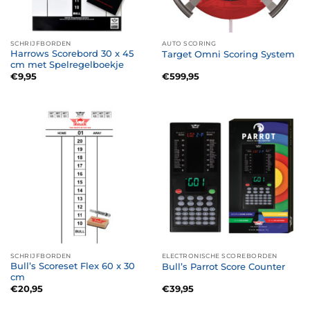
SCHRIJFBORDEN
AUTO SCORING
Harrows Scorebord 30 x 45
Target Omni Scoring System
cm met Spelregelboekje
€
9,95
€
599,95
SCHRIJFBORDEN
ELECTRONISCHE SCOREBORDEN
Bull’s Scoreset Flex 60 x 30
Bull’s Parrot Score Counter
cm
€
20,95
€
39,95