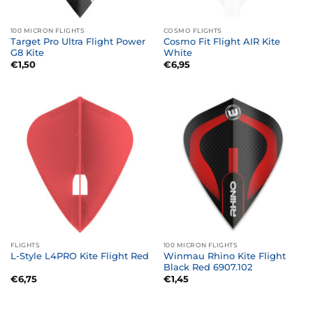
100 MICRON FLIGHTS
COSMO FLIGHTS
Target Pro Ultra Flight Power
Cosmo Fit Flight AIR Kite
G8 Kite
White
€
1,50
€
6,95
FLIGHTS
100 MICRON FLIGHTS
Winmau Rhino Kite Flight
L-Style L4PRO Kite Flight Red
Black Red 6907.102
€
6,75
€
1,45