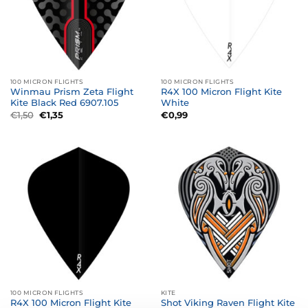
100 MICRON FLIGHTS
100 MICRON FLIGHTS
Winmau Prism Zeta Flight
R4X 100 Micron Flight Kite
Kite Black Red 6907.105
White
Oorspronkelijke
Huidige
€
1,50
€
1,35
€
0,99
prijs
prijs
was:
is:
€1,50.
€1,35.
100 MICRON FLIGHTS
KITE
R4X 100 Micron Flight Kite
Shot Viking Raven Flight Kite