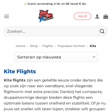
Ga
Gratis verzending in NL en BE Vanaf € 50,-
naar
inhoud
SALE!
Zoeken
naar:
Home
»
Shop
»
Flights
»
Populiare Vormen
»
Kite
Kite Flights
Kite flights
zijn een geliefde keuze onder darters die
op zoek zijn naar een wendbare, snel vliegende
flightvorm met extra precisie. Dankzij het compacte,
druppelvormige design bieden deze flights een
optimale balans tussen snelheid en stabiliteit. Of je nu
jouw set sneller wilt laten lopen, strakker wilt groupen