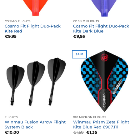
COSMO FLIGHTS
COSMO FLIGHTS
Cosmo Fit Flight Duo-Pack
Cosmo Fit Flight Duo-Pack
Kite Red
Kite Dark Blue
€
9,95
€
9,95
SALE
FLIGHTS
100 MICRON FLIGHTS
Winmau Fusion Arrow Flight
Winmau Prism Zeta Flight
System Black
Kite Blue Red 6907.111
Oorspronkelijke
Huidige
€
10,00
€
1,50
€
1,35
prijs
prijs
was:
is: