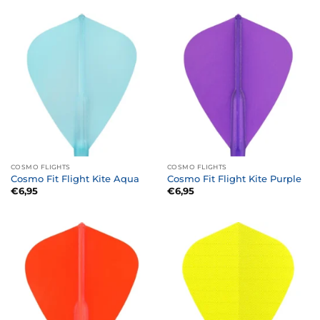
€1,50.
€1,35.
COSMO FLIGHTS
COSMO FLIGHTS
Cosmo Fit Flight Kite Aqua
Cosmo Fit Flight Kite Purple
€
6,95
€
6,95