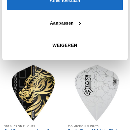
Alles toestaan
Aanpassen
COSMO FLIGHTS
COSMO FLIGHTS
WEIGEREN
Cosmo Fit Flight Kite Natural
Cosmo Fit Flight Kite Black
€
6,95
€
6,95
100 MICRON FLIGHTS
100 MICRON FLIGHTS