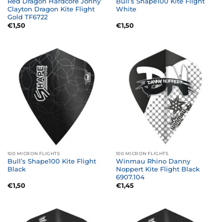
Red Dragon Hardcore Jonny
Bull’s Shape100 Kite Flight
Clayton Dragon Kite Flight
White
Gold TF6722
€
1,50
€
1,50
100 MICRON FLIGHTS
100 MICRON FLIGHTS
Bull’s Shape100 Kite Flight
Winmau Rhino Danny
Black
Noppert Kite Flight Black
6907.104
€
1,50
€
1,45