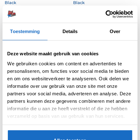
Black
Black
€
0,99
€
1,50
Toestemming
Details
Over
Deze website maakt gebruik van cookies
We gebruiken cookies om content en advertenties te
personaliseren, om functies voor social media te bieden
en om ons websiteverkeer te analyseren. Ook delen we
informatie over uw gebruik van onze site met onze
COSMO FLIGHTS
COSMO FLIGHTS
partners voor social media, adverteren en analyse. Deze
Cosmo Fit Flight Kite Dark
Cosmo Fit Flight Kite White
Black
partners kunnen deze gegevens combineren met andere
€
6,95
€
6,95
informatie die u aan ze heeft verstrekt of die ze hebben
verzameld op basis van uw gebruik van hun services.