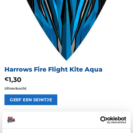
Harrows Fire Flight Kite Aqua
1,30
€
Uitverkocht
Artikelnummer:
209966
Categorieën:
100 Micron Flights
,
Flights
,
Harrows Flights
,
Kite
Merk:
Harrows