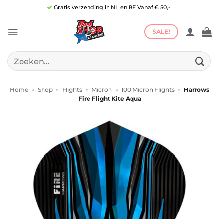
Ga
Gratis verzending in NL en BE Vanaf € 50,-
naar
inhoud
SALE!
Zoeken
naar:
Home
»
Shop
»
Flights
»
Micron
»
100 Micron Flights
»
Harrows
Fire Flight Kite Aqua