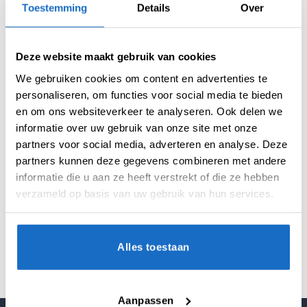
Toestemming
Details
Over
Deze website maakt gebruik van cookies
We gebruiken cookies om content en advertenties te
personaliseren, om functies voor social media te bieden
en om ons websiteverkeer te analyseren. Ook delen we
AANVULLENDE INFORMATIE
informatie over uw gebruik van onze site met onze
partners voor social media, adverteren en analyse. Deze
BEOORDELINGEN (0)
partners kunnen deze gegevens combineren met andere
informatie die u aan ze heeft verstrekt of die ze hebben
verzameld op basis van uw gebruik van hun services.
MICRON
100
VORM
Kite
Alles toestaan
Aanpassen