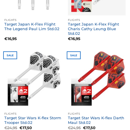
FLIGHTS
FLIGHTS
Target Japan K-Flex Flight
Target Japan K-Flex Flight
The Legend Paul Lim Std.02
Charis Cathy Leung Blue
Std.02
€
16,95
€
16,95
SALE
SALE
FLIGHTS
FLIGHTS
Target Star Wars K-flex Storm
Target Star Wars K-flex Darth
Trooper Std.02
Maul Std.02
Oorspronkelijke
Huidige
Oorspronkelijke
Huidige
€
24,95
€
17,50
€
24,95
€
17,50