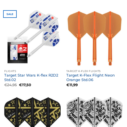
prijs
prijs
prijs
prijs
was:
is:
was:
is:
€24,95.
€17,50.
€24,95.
€17,50.
SALE
FLIGHTS
TARGET K-FLEX FLIGHTS
Target Star Wars K-flex R2D2
Target K-Flex Flight Neon
Std.02
Orange Std.06
Oorspronkelijke
Huidige
€
24,95
€
17,50
€
11,99
prijs
prijs
was:
is:
€24,95.
€17,50.