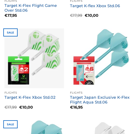
FLIGHTS
FLIGHTS
Target K-Flex Flight Game
Target K-flex Xbox Std.06
Over Std.06
Oorspronkelijke
Huidige
€
17,95
€
17,99
€
10,00
prijs
prijs
was:
is:
€17,99.
€10,00.
SALE
FLIGHTS
FLIGHTS
Target Japan Exclusive K-Flex
Target K-Flex Xbox Std.02
Flight Aqua Std.06
Oorspronkelijke
Huidige
€
17,99
€
10,00
€
16,95
prijs
prijs
was:
is:
€17,99.
€10,00.
SALE