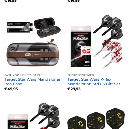
€
16,95
€
16,95
CASE VOOR 2 SETS DARTS
FLIGHT SYSTEMEN
Target Star Wars Mandalorian
Target Star Wars K-flex
Boa Case
Mandalorian Std.06 Gift Set
€
49,95
€
29,95