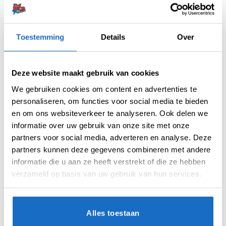
FLIGHTS
FLIGHTS
Target K-Shift Flight Std.02
Target K-Shift Flight Std.06
Clear
Black
Toestemming
Details
Over
€
16,99
€
16,99
Deze website maakt gebruik van cookies
We gebruiken cookies om content en advertenties te
personaliseren, om functies voor social media te bieden
en om ons websiteverkeer te analyseren. Ook delen we
informatie over uw gebruik van onze site met onze
partners voor social media, adverteren en analyse. Deze
partners kunnen deze gegevens combineren met andere
informatie die u aan ze heeft verstrekt of die ze hebben
FLIGHTS
FLIGHTS
verzameld op basis van uw gebruik van hun services.
Target K-Shift Flight Std.06
Target K-Shift Flight Std.02
White
White
€
16,99
€
16,99
Alles toestaan