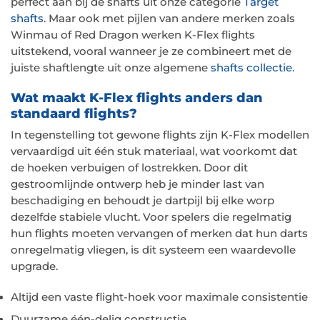
perfect aan bij de shafts uit onze categorie
Target
shafts
. Maar ook met pijlen van andere merken zoals
Winmau of Red Dragon werken K-Flex flights
uitstekend, vooral wanneer je ze combineert met de
juiste shaftlengte uit onze algemene
shafts collectie
.
Wat maakt K-Flex flights anders dan
standaard flights?
In tegenstelling tot gewone flights zijn K-Flex modellen
vervaardigd uit één stuk materiaal, wat voorkomt dat
de hoeken verbuigen of lostrekken. Door dit
gestroomlijnde ontwerp heb je minder last van
beschadiging en behoudt je dartpijl bij elke worp
dezelfde stabiele vlucht. Voor spelers die regelmatig
hun flights moeten vervangen of merken dat hun darts
onregelmatig vliegen, is dit systeem een waardevolle
upgrade.
Altijd een vaste flight-hoek voor maximale consistentie
Duurzame één-delig constructie