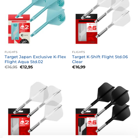
FLIGHTS
FLIGHTS
Target Japan Exclusive K-Flex
Target K-Shift Flight Std.06
Flight Aqua Std.02
Clear
Oorspronkelijke
Huidige
€
16,95
€
12,95
€
16,99
prijs
prijs
was:
is:
€16,95.
€12,95.