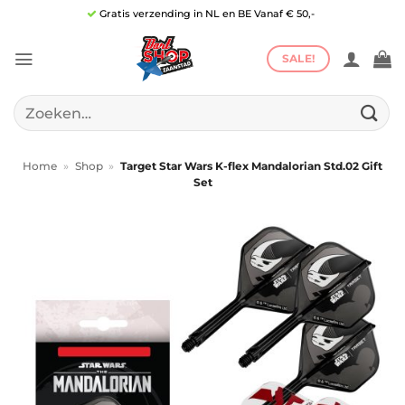
Ga
Gratis verzending in NL en BE Vanaf € 50,-
naar
inhoud
SALE!
Zoeken
naar:
Home
»
Shop
»
Target Star Wars K-flex Mandalorian Std.02 Gift
Set