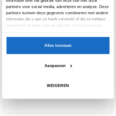
informatie over uw gebruik van onze site met onze
Flex Flights
,
Target NEW
,
Target STAR WARS
partners voor social media, adverteren en analyse. Deze
Tag:
Target Star Wars
partners kunnen deze gegevens combineren met andere
Merk:
Target
informatie die u aan ze heeft verstrekt of die ze hebben
verzameld op basis van uw gebruik van hun services.
Alles toestaan
Aanpassen
AANVULLENDE INFORMATIE
BEOORDELINGEN (0)
WEIGEREN
KEUZE
Medium
,
In Between
,
Short