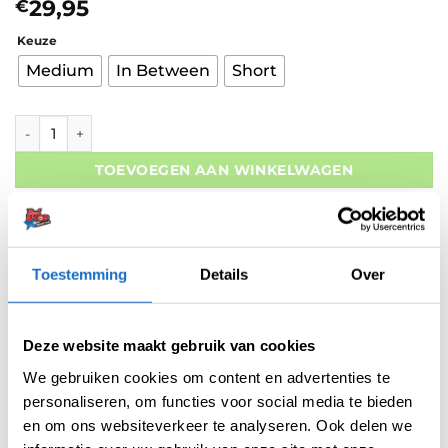
29,95
€
Keuze
Medium
In Between
Short
Target Star Wars K-flex Mandalorian Std.02 Gift Set aantal
TOEVOEGEN AAN WINKELWAGEN
Gratis verzending vanaf 50,- In NL en BE
Betaal later met Klarna
Retouren binnen 14 dagen
Toestemming
Details
Over
Deze website maakt gebruik van cookies
We gebruiken cookies om content en advertenties te
personaliseren, om functies voor social media te bieden
Artikelnummer:
variation-10130
en om ons websiteverkeer te analyseren. Ook delen we
Categorieën:
Flight Systemen
,
Flights
,
Nieuw
,
Standaard
,
Target K-