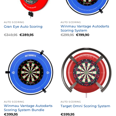
AUTO SCORING
AUTO SCORING
Winmau Vantage Autodarts
Gran Eye Auto Scoring
Scoring System
Oorspronkelijke
Huidige
Oorspronkelijke
Huidige
€
349,95
€
289,95
€
299,95
€
199,90
prijs
prijs
prijs
prijs
was:
is:
was:
is:
€349,95.
€289,95.
€299,95.
€199,90.
AUTO SCORING
AUTO SCORING
Winmau Vantage Autodarts
Target Omni Scoring System
Scoring System Bundle
€
399,95
€
599,95