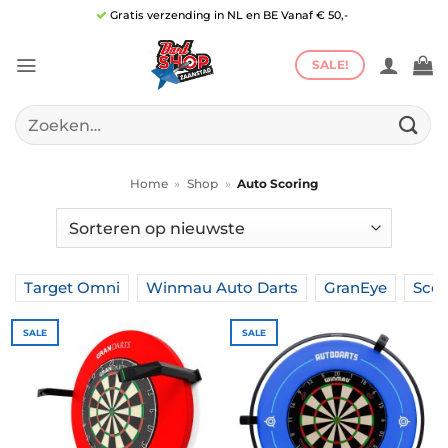
Ga
Gratis verzending in NL en BE Vanaf € 50,-
naar
inhoud
SALE!
Zoeken
naar:
Home
»
Shop
»
Auto Scoring
Target Omni
Winmau Auto Darts
GranEye
Scol
SALE
SALE