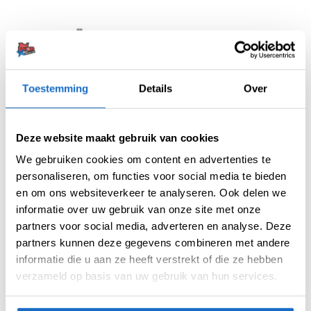
Toestemming
Details
Over
Deze website maakt gebruik van cookies
We gebruiken cookies om content en advertenties te
personaliseren, om functies voor social media te bieden
AUTO SCORING
AUTO SCORING
Scolia Home 2 + Light
Scolia Home 2
en om ons websiteverkeer te analyseren. Ook delen we
€
989,95
€
894,95
informatie over uw gebruik van onze site met onze
partners voor social media, adverteren en analyse. Deze
partners kunnen deze gegevens combineren met andere
informatie die u aan ze heeft verstrekt of die ze hebben
verzameld op basis van uw gebruik van hun services.