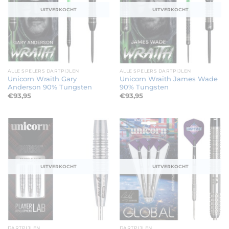
UITVERKOCHT
UITVERKOCHT
ALLE SPELERS DARTPIJLEN
ALLE SPELERS DARTPIJLEN
Unicorn Wraith Gary
Unicorn Wraith James Wade
Anderson 90% Tungsten
90% Tungsten
€
93,95
€
93,95
UITVERKOCHT
UITVERKOCHT
DARTPIJLEN
DARTPIJLEN