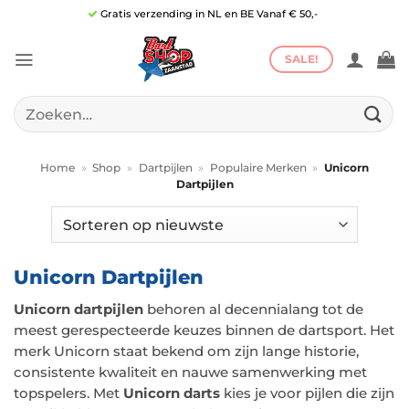
Ga
Gratis verzending in NL en BE Vanaf € 50,-
naar
inhoud
SALE!
Zoeken
naar:
Home
»
Shop
»
Dartpijlen
»
Populaire Merken
»
Unicorn
Dartpijlen
Unicorn Dartpijlen
Unicorn dartpijlen
behoren al decennialang tot de
meest gerespecteerde keuzes binnen de dartsport. Het
merk Unicorn staat bekend om zijn lange historie,
consistente kwaliteit en nauwe samenwerking met
topspelers. Met
Unicorn darts
kies je voor pijlen die zijn