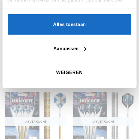
Alles toestaan
UITVERKOCHT
UITVERKOCHT
Aanpassen
DARTPIJLEN
DARTPIJLEN
Unicorn Prodigy S1 95%
Unicorn Iris 90% Tungsten
WEIGEREN
Tungsten
€
58,95
€
93,90
UITVERKOCHT
UITVERKOCHT