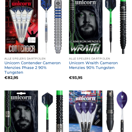
ALLE SPELERS DARTPIJLEN
ALLE SPELERS DARTPIJLEN
Unicorn Contender Cameron
Unicorn Wraith Cameron
Menzies Phase 2 90%
Menzies 90% Tungsten
Tungsten
€
82,95
€
93,95