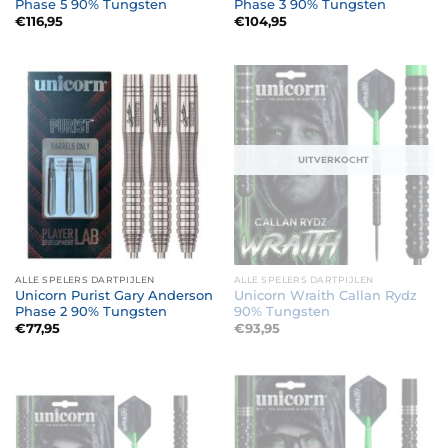
Phase 5 90% Tungsten
Phase 3 90% Tungsten
€
116,95
€
104,95
UITVERKOCHT
ALLE SPELERS DARTPIJLEN
ALLE SPELERS DARTPIJLEN
Unicorn Purist Gary Anderson
Unicorn Wraith Callan Rydz
Phase 2 90% Tungsten
90% Tungsten
€
77,95
€
93,95