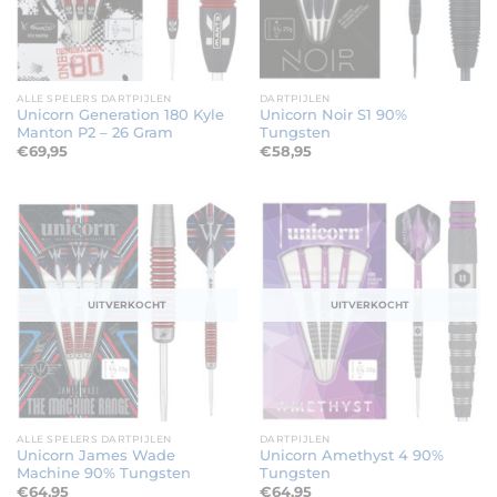
ALLE SPELERS DARTPIJLEN
DARTPIJLEN
Unicorn Generation 180 Kyle
Unicorn Noir S1 90%
Manton P2 – 26 Gram
Tungsten
€
69,95
€
58,95
UITVERKOCHT
UITVERKOCHT
ALLE SPELERS DARTPIJLEN
DARTPIJLEN
Unicorn James Wade
Unicorn Amethyst 4 90%
Machine 90% Tungsten
Tungsten
€
64,95
€
64,95