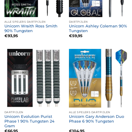
ALLE SPELERS DARTPIJLEN
DARTPIJLEN
Unicorn Wraith Ross Smith
Unicorn Ashley Coleman 90%
90% Tungsten
Tungsten
€
93,95
€
59,95
DARTPIJLEN
ALLE SPELERS DARTPIJLEN
Unicorn Evolution Purist
Unicorn Gary Anderson Duo
Phase 1 90% Tungsten 24
Phase 6 90% Tungsten
Gram
€
66,95
€
104,95