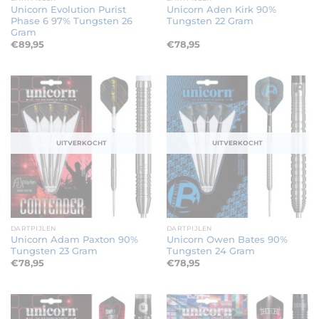
Unicorn Evolution Purist
Unicorn Aden Kirk 90%
Phase 6 97% Tungsten 26
Tungsten 22 Gram
Gram
€
89,95
€
78,95
UITVERKOCHT
UITVERKOCHT
DARTPIJLEN
DARTPIJLEN
Unicorn Adam Paxton 90%
Unicorn Owen Bates 90%
Tungsten 23 Gram
Tungsten 24 Gram
€
78,95
€
78,95