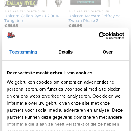
ALLE SPELERS DARTPIJLEN
ALLE SPELERS DARTPIJLEN
Unicorn Callan Rydz P2 90%
Unicorn Maestro Jeffrey de
Tungsten
Zwaan Phase 2
€
69,95
€
69,95
Toestemming
Details
Over
UITVERKOCHT
UITVERKOCHT
Deze website maakt gebruik van cookies
We gebruiken cookies om content en advertenties te
personaliseren, om functies voor social media te bieden
en om ons websiteverkeer te analyseren. Ook delen we
DARTPIJLEN
DARTPIJLEN
informatie over uw gebruik van onze site met onze
Unicorn Callan Rydz The Riot
Unicorn Prodigy S2 95%
partners voor social media, adverteren en analyse. Deze
80% Tungsten
Tungsten
€
53,95
€
58,95
partners kunnen deze gegevens combineren met andere
informatie die u aan ze heeft verstrekt of die ze hebben
verzameld op basis van uw gebruik van hun services.