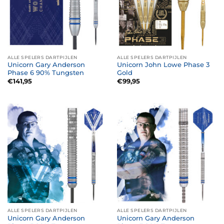
ALLE SPELERS DARTPIJLEN
ALLE SPELERS DARTPIJLEN
Unicorn Gary Anderson
Unicorn John Lowe Phase 3
Phase 6 90% Tungsten
Gold
€
141,95
€
99,95
ALLE SPELERS DARTPIJLEN
ALLE SPELERS DARTPIJLEN
Unicorn Gary Anderson
Unicorn Gary Anderson