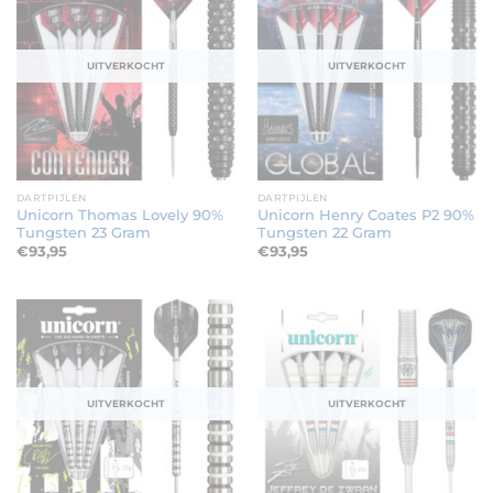
UITVERKOCHT
UITVERKOCHT
DARTPIJLEN
DARTPIJLEN
Unicorn Thomas Lovely 90%
Unicorn Henry Coates P2 90%
Tungsten 23 Gram
Tungsten 22 Gram
€
93,95
€
93,95
UITVERKOCHT
UITVERKOCHT