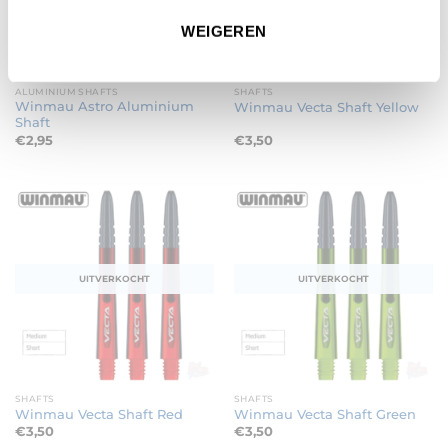
WEIGEREN
ALUMINIUM SHAFTS
SHAFTS
Winmau Astro Aluminium
Winmau Vecta Shaft Yellow
Shaft
€
2,95
€
3,50
UITVERKOCHT
UITVERKOCHT
SHAFTS
SHAFTS
Winmau Vecta Shaft Red
Winmau Vecta Shaft Green
€
3,50
€
3,50