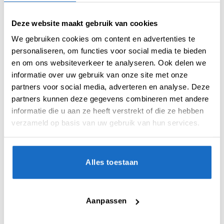
Deze website maakt gebruik van cookies
We gebruiken cookies om content en advertenties te
personaliseren, om functies voor social media te bieden
UITVERKOCHT
UITVERKOCHT
en om ons websiteverkeer te analyseren. Ook delen we
informatie over uw gebruik van onze site met onze
partners voor social media, adverteren en analyse. Deze
partners kunnen deze gegevens combineren met andere
informatie die u aan ze heeft verstrekt of die ze hebben
SHAFTS
WINMAU SHAFTS
verzameld op basis van uw gebruik van hun services.
Winmau Vecta Shaft Blue
Winmau Vecta Shaft Blade 6
Red
€
3,50
€
3,50
Alles toestaan
Aanpassen
UITVERKOCHT
UITVERKOCHT