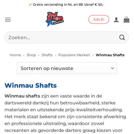
Ga
Gratis verzending in NL en BE Vanaf € 50,-
naar
inhoud
SALE!
Zoeken
naar:
Home
»
Shop
»
Shafts
»
Populaire Merken
»
Winmau Shafts
Winmau Shafts
Winmau shafts
zijn een vaste waarde in de
dartswereld dankzij hun betrouwbaarheid, sterke
materialen en uitstekende prijs-kwaliteitverhouding.
Het merk staat bekend om zijn consistente afwerking
en professionele uitstraling, waardoor zowel
recreanten als gevorderde darters graag kiezen voor