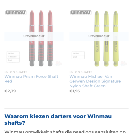
UITVERKOCHT
UITVERKOCHT
NYLON SHAFTS
NYLON SHAFTS
Winmau Prism Force Shaft
Winmau Michael Van
Red
Gerwen Design Signature
Nylon Shaft Green
€
2,39
€
1,95
Waarom kiezen darters voor Winmau
shafts?
Winmau ontwikkelt shafts die naadloos aansluiten op