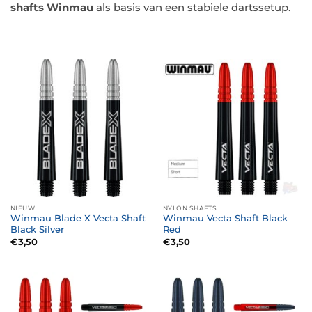
shafts Winmau
als basis van een stabiele dartssetup.
NIEUW
NYLON SHAFTS
Winmau Blade X Vecta Shaft
Winmau Vecta Shaft Black
Black Silver
Red
€
3,50
€
3,50