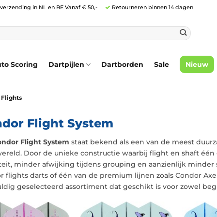
 verzending in NL en BE Vanaf € 50,-
Retourneren binnen 14 dagen
to Scoring
Dartpijlen
Dartborden
Sale
Nieuw
Flights
dor Flight System
ndor Flight System
staat bekend als een van de meest duurz
ereld. Door de unieke constructie waarbij flight en shaft é
iteit, minder afwijking tijdens grouping en aanzienlijk minder s
 flights darts of één van de premium lijnen zoals Condor Axe 
ldig geselecteerd assortiment dat geschikt is voor zowel begi