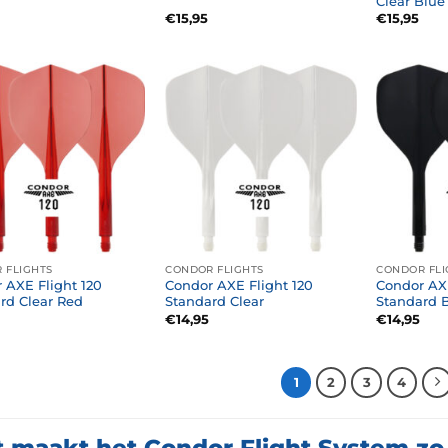
Clear Blue
€
15,95
€
15,95
 FLIGHTS
CONDOR FLIGHTS
CONDOR FLI
 AXE Flight 120
Condor AXE Flight 120
Condor AXE
rd Clear Red
Standard Clear
Standard 
€
14,95
€
14,95
1
2
3
4
 maakt het Condor Flight System zo