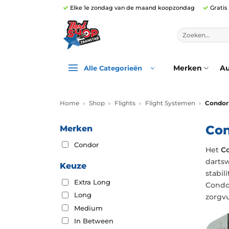
Ga
Elke 1e zondag van de maand koopzondag
Gratis
naar
inhoud
Zoeken
naar:
Merken
Au
Alle Categorieën
Home
»
Shop
»
Flights
»
Flight Systemen
»
Condor 
Con
Merken
Condor
Het
Co
dartsw
Keuze
stabil
Extra Long
Condor
Long
zorgvu
Medium
In Between