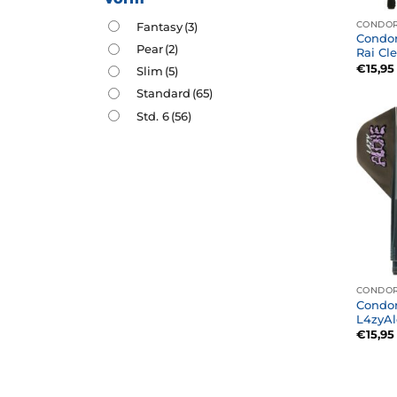
CONDOR
Fantasy
(3)
Condor
Pear
(2)
Rai Cl
€
15,95
Slim
(5)
Standard
(65)
Std. 6
(56)
CONDOR
Condor
L4zyAl
€
15,95