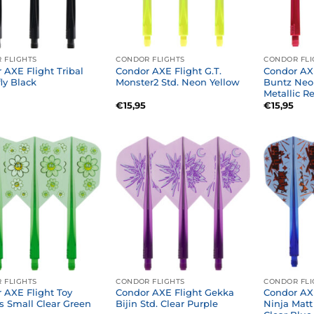
 FLIGHTS
CONDOR FLIGHTS
CONDOR FLI
 AXE Flight Tribal
Condor AXE Flight G.T.
Condor AX
ly Black
Monster2 Std. Neon Yellow
Buntz Neo
Metallic R
€
15,95
€
15,95
 FLIGHTS
CONDOR FLIGHTS
CONDOR FLI
 AXE Flight Toy
Condor AXE Flight Gekka
Condor AXE
s Small Clear Green
Bijin Std. Clear Purple
Ninja Mat