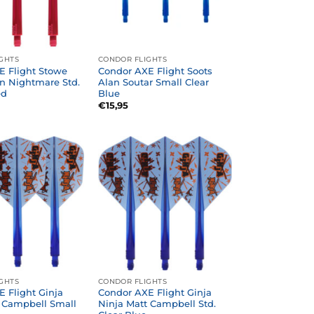
GHTS
CONDOR FLIGHTS
E Flight Stowe
Condor AXE Flight Soots
n Nightmare Std.
Alan Soutar Small Clear
ed
Blue
€
15,95
GHTS
CONDOR FLIGHTS
 Flight Ginja
Condor AXE Flight Ginja
t Campbell Small
Ninja Matt Campbell Std.