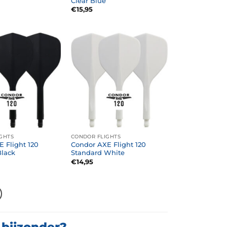
Clear Blue
€
15,95
GHTS
CONDOR FLIGHTS
 Flight 120
Condor AXE Flight 120
Black
Standard White
€
14,95
 bijzonder?