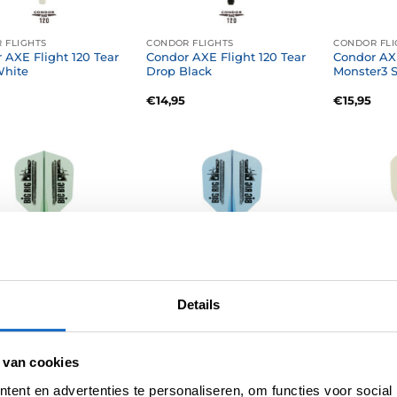
 FLIGHTS
CONDOR FLIGHTS
CONDOR FLI
 AXE Flight 120 Tear
Condor AXE Flight 120 Tear
Condor AXE
White
Drop Black
Monster3 S
€
14,95
€
15,95
Details
 FLIGHTS
CONDOR FLIGHTS
CONDOR FLI
 AXE Flight Big Rig 2
Condor AXE Flight Big Rig 2
Condor AXE
Clear Green
Small Clear Blue
Standard 
 van cookies
€
16,95
€
15,95
ent en advertenties te personaliseren, om functies voor social