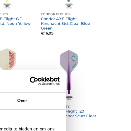
GHTS
CONDOR FLIGHTS
 Flight G.T.
Condor AXE Flight
td. Neon Yellow
Kinshachi Std. Clear Blue
Green
€
16,95
Over
GHTS
CONDOR FLIGHTS
 Flight 120
Condor AXE Flight 120
WA-EN Clear Sand
Standard Connor Scutt Clear
Purple
€
15,95
 media te bieden en om ons