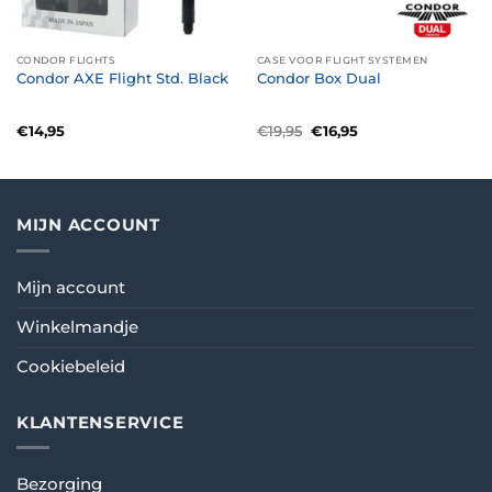
CONDOR FLIGHTS
CASE VOOR FLIGHT SYSTEMEN
Condor AXE Flight Std. Black
Condor Box Dual
Oorspronkelijke
Huidige
€
14,95
€
19,95
€
16,95
prijs
prijs
was:
is:
€19,95.
€16,95.
MIJN ACCOUNT
Mijn account
Winkelmandje
Cookiebeleid
KLANTENSERVICE
Bezorging