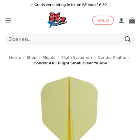
Ga
Gratis verzending in NL en BE Vanaf € 50,-
naar
inhoud
SALE!
Zoeken
naar:
Home
»
Shop
»
Flights
»
Flight Systemen
»
Condor Flights
»
Condor AXE Flight Small Clear Yellow