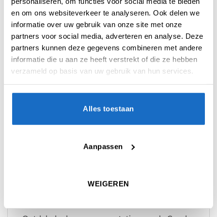
personaliseren, om functies voor social media te bieden
verbeterd.
en om ons websiteverkeer te analyseren. Ook delen we
De Condor Axe is terug met een verbeterde
informatie over uw gebruik van onze site met onze
prestatie. Deze hoogwaardige flights, bekend
partners voor social media, adverteren en analyse. Deze
om zijn robuuste contact, heeft een ultra-dun
partners kunnen deze gegevens combineren met andere
flight-ontwerp van slechts 0,4 mm dik met een
informatie die u aan ze heeft verstrekt of die ze hebben
veerachtige flexibiliteit. Zelfs als je hem met je
verzameld op basis van uw gebruik van hun services.
vingers buigt, keert hij terug naar zijn
oorspronkelijke vorm en behoudt hij een
perfecte hoek van 90 graden.
Alles toestaan
Specificaties:
Ongekende veerkracht en buitengewone
Aanpassen
duurzaamheid
Shaft en Flight in één geheel
Shaft lengtes: S 21,5 mm, M 27,5 mm, L 33,5
WEIGEREN
mm (zonder schroefdraad)
Wordt geleverd in een set van 3 stuks.