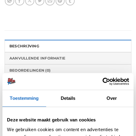
BESCHRIJVING
AANVULLENDE INFORMATIE
BEOORDELINGEN (0)
De Condor Axe dart flights is een flight- en
shaft in 1 systeem. Deze flights zijn gemaakt
Toestemming
Details
Over
van een speciaal hars dat bekend staat als het
“materiaal van de 21e eeuw”. Dankzij
verbeterde productiemethoden en een
Deze website maakt gebruik van cookies
optimaal gebruik van dit innovatieve materiaal,
We gebruiken cookies om content en advertenties te
is de vorm van het schroefdraad aanzienlijk