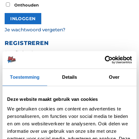
Onthouden
INLOGGEN
Je wachtwoord vergeten?
REGISTREREN
Vereist
E-mailadres
*
Toestemming
Details
Over
Er wordt een link om een nieuw wachtwoord in te
stellen naar je e-mailadres verzonden.
Schrijf in voor onze nieuwsbrief
Deze website maakt gebruik van cookies
We gebruiken cookies om content en advertenties te
personaliseren, om functies voor social media te bieden
REGISTREREN
en om ons websiteverkeer te analyseren. Ook delen we
informatie over uw gebruik van onze site met onze
partners voor social media, adverteren en analyse. Deze