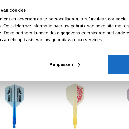
 van cookies
UITVERKOCHT
ent en advertenties te personaliseren, om functies voor social
. Ook delen we informatie over uw gebruik van onze site met on
e. Deze partners kunnen deze gegevens combineren met andere i
erzameld op basis van uw gebruik van hun services.
 FLIGHTS
CONDOR FLIGHTS
CONDOR FLI
 AXE Flight G.T.
Condor AXE Flight
Condor AX
r3 Std. Neon Yellow
Kinshachi Std. Blue
Kinshachi 
Green
Aanpassen
€
16,95
€
16,95