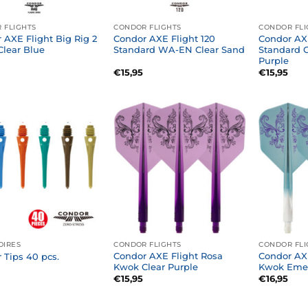
 FLIGHTS
CONDOR FLIGHTS
CONDOR FLI
 AXE Flight Big Rig 2
Condor AXE Flight 120
Condor AXE
Clear Blue
Standard WA-EN Clear Sand
Standard C
Purple
€
15,95
€
15,95
OIRES
CONDOR FLIGHTS
CONDOR FLI
Condor AXE Flight Rosa
Condor AX
 Tips 40 pcs.
Kwok Clear Purple
Kwok Emer
€
15,95
€
16,95