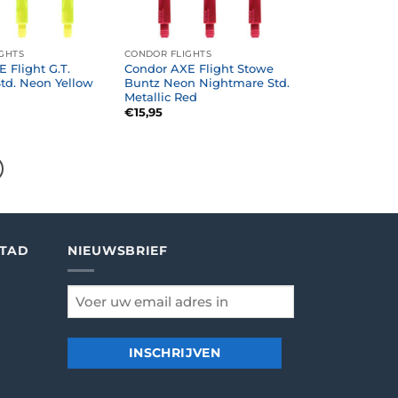
GHTS
CONDOR FLIGHTS
 Flight G.T.
Condor AXE Flight Stowe
td. Neon Yellow
Buntz Neon Nightmare Std.
Metallic Red
€
15,95
STAD
NIEUWSBRIEF
email
*