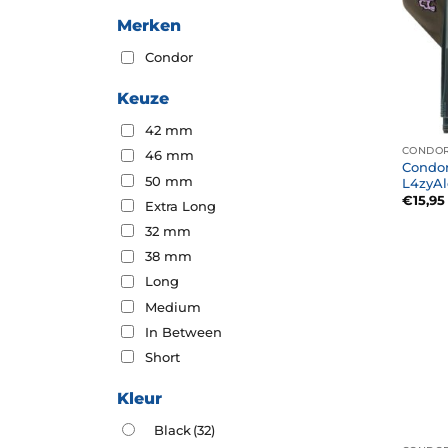
Merken
Condor
Keuze
42 mm
CONDOR
46 mm
Condor
50 mm
L4zyAl
€
15,95
Extra Long
32 mm
38 mm
Long
Medium
In Between
Short
Kleur
Black
(32)