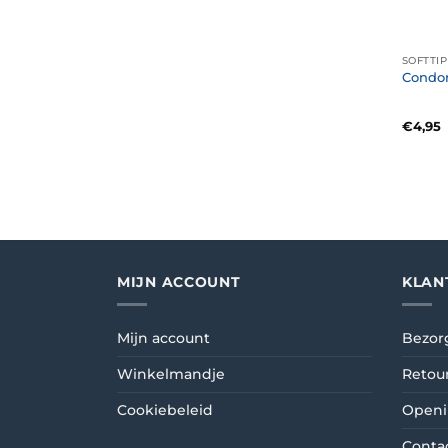
SOFTTIP
Condor
€
4,95
MIJN ACCOUNT
KLAN
Mijn account
Bezor
Winkelmandje
Retou
Cookiebeleid
Openi
Conta