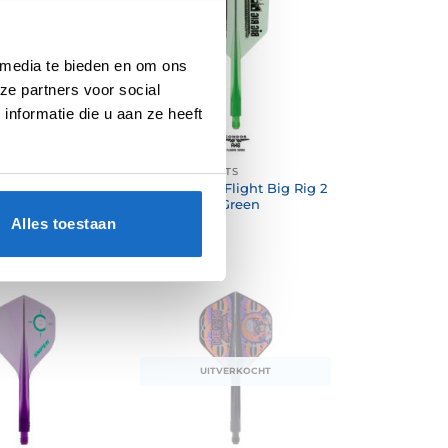
 media te bieden en om ons
ze partners voor social
nformatie die u aan ze heeft
GHTS
CONDOR FLIGHTS
E Flight
Condor AXE Flight Big Rig 2
Std. Clear Blue
Small Clear Green
Alles toestaan
€
16,95
UITVERKOCHT