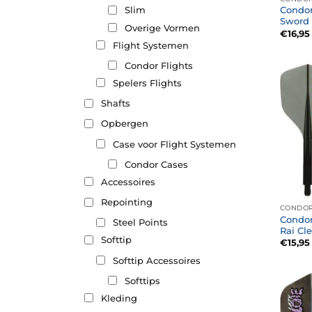
Condor
Slim
Sword 
Overige Vormen
€
16,95
Flight Systemen
Condor Flights
Spelers Flights
Shafts
Opbergen
Case voor Flight Systemen
Condor Cases
Accessoires
Repointing
CONDOR
Condor
Steel Points
Rai Cl
Softtip
€
15,95
Softtip Accessoires
Softtips
Kleding