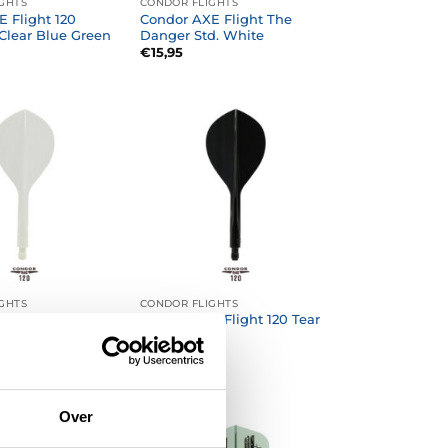
GHTS
CONDOR FLIGHTS
 Flight 120
Condor AXE Flight The
Clear Blue Green
Danger Std. White
€
15,95
GHTS
CONDOR FLIGHTS
 Flight 120 Tear
Condor AXE Flight 120 Tear
e
Drop Black
€
14,95
Over