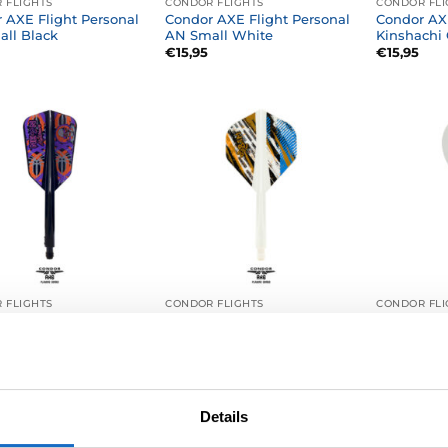
 FLIGHTS
CONDOR FLIGHTS
CONDOR FLI
 AXE Flight Personal
Condor AXE Flight Personal
Condor AXE
ll Black
AN Small White
Kinshachi 
€
15,95
€
15,95
 FLIGHTS
CONDOR FLIGHTS
CONDOR FLI
 AXE Flight Stowe
Condor AXE Flight Bradley
Condor AXE
Neon Nightmare 3
Brooks Bam Bam Std.
Drop Whit
lim Black
White
€
15,95
€
14,95
Details