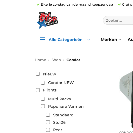
Ga
Elke 1e zondag van de maand koopzondag
Gratis
naar
inhoud
Zoeken
naar:
Merken
Au
Alle Categorieën
Home
»
Shop
»
Condor
Nieuw
Condor NEW
Flights
Multi Packs
Populiare Vormen
Standaard
Std.06
Pear
CONDOR