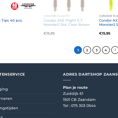
CONDOR FLIGHTS
CONDOR FLI
Condor AXE Flight G.T.
Condor AXE
 Tips 40 pcs.
Monster2 Std. Clear Brown
Monster2 S
€
15,95
€
15,95
1
2
3
4
TENSERVICE
ADRES DARTSHOP ZAAN
Plan je route
ging
Zuiddijk 61
rneren
1501 CB Zaandam
Tel :
075 303 0544
ngstijden
ct