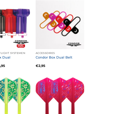
FLIGHT SYSTEMEN
ACCESSOIRES
x Dual
Condor Box Dual Belt
spronkelijke
Huidige
6,95
€
2,95
s
prijs
:
is:
,95.
€16,95.