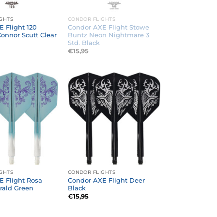
GHTS
CONDOR FLIGHTS
 Flight 120
Condor AXE Flight Stowe
onnor Scutt Clear
Buntz Neon Nightmare 3
Std. Black
€
15,95
GHTS
CONDOR FLIGHTS
E Flight Rosa
Condor AXE Flight Deer
ald Green
Black
€
15,95