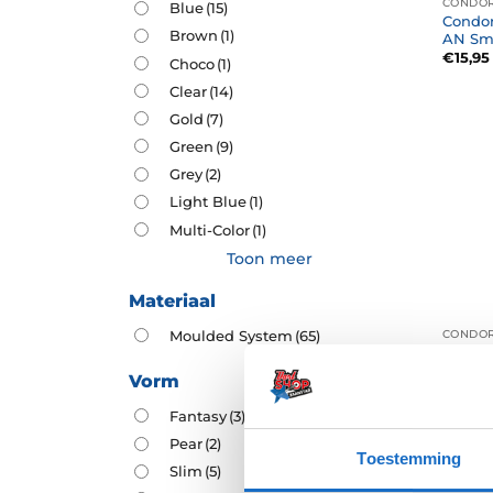
CONDOR
Blue
(15)
Condor
Brown
(1)
AN Sma
€
15,95
Choco
(1)
Clear
(14)
Gold
(7)
Green
(9)
Grey
(2)
Light Blue
(1)
Multi-Color
(1)
Toon meer
Materiaal
Moulded System
(65)
CONDOR
Condor
Buntz 
Vorm
Wing S
€
15,95
Fantasy
(3)
Pear
(2)
Toestemming
Slim
(5)