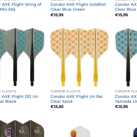
 AXE Flight Wing of
Condor AXE Flight Goldfish
Condor AXE
Mix Std.
Clear Blue Green
Clear Blue
€
15,95
€
15,95
 FLIGHTS
CONDOR FLIGHTS
CONDOR FLI
 AXE Flight 120 Un
Condor AXE Flight Un Rai
Condor AXE
ear Black
Clear Sand
Yamada Un
€
15,95
€
15,95