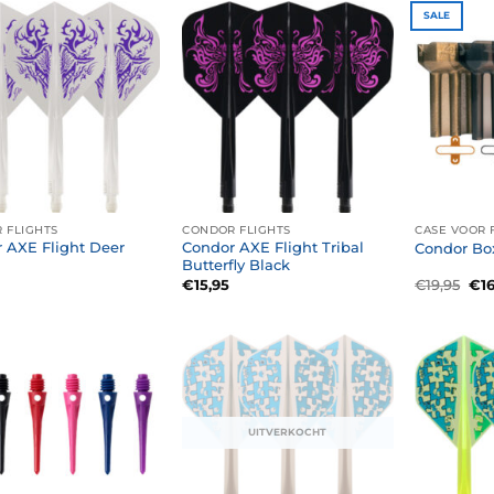
SALE
 FLIGHTS
CONDOR FLIGHTS
CASE VOOR 
 AXE Flight Deer
Condor AXE Flight Tribal
Condor Bo
Butterfly Black
Oor
€
15,95
€
19,95
€
1
prij
was
€19
UITVERKOCHT