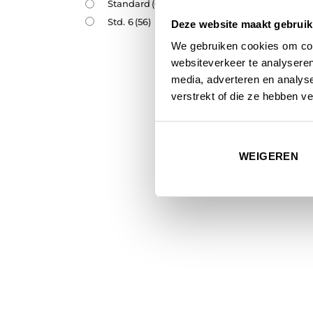
Standard
(67)
Std. 6
(56)
Deze website maakt gebruik
We gebruiken cookies om cont
websiteverkeer te analyseren
media, adverteren en analys
verstrekt of die ze hebben v
CONDOR
Condor
Monste
WEIGEREN
€
15,95