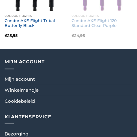
CONDOR FLIGHTS
CONDOR FLIGHTS
Condor AXE Flight Tribal
Condor AXE Flight 120
Butterfly Black
Standard Clear Purple
€
15,95
€
14,95
MIJN ACCOUNT
Mijn account
Winkelmandje
Cookiebeleid
KLANTENSERVICE
Bezorging