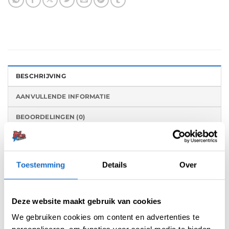
BESCHRIJVING
AANVULLENDE INFORMATIE
BEOORDELINGEN (0)
De Condor Axe dart flights is een flight- en
shaft in 1 systeem. Deze flights zijn gemaakt
Toestemming
Details
Over
van een speciaal hars dat bekend staat als het
“materiaal van de 21e eeuw”. Dankzij
verbeterde productiemethoden en een
Deze website maakt gebruik van cookies
optimaal gebruik van dit innovatieve materiaal,
We gebruiken cookies om content en advertenties te
is de vorm van het schroefdraad aanzienlijk