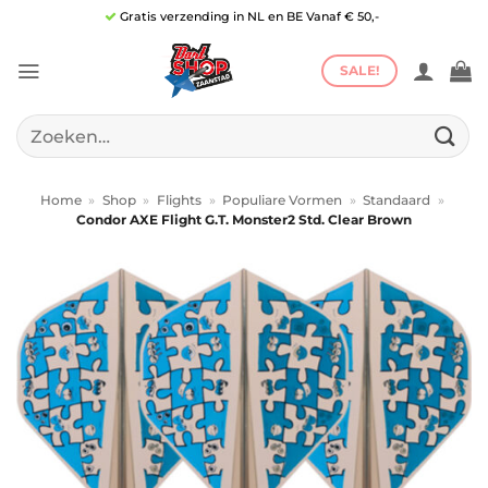
Ga
Gratis verzending in NL en BE Vanaf € 50,-
naar
inhoud
SALE!
Zoeken
naar:
Home
»
Shop
»
Flights
»
Populiare Vormen
»
Standaard
»
Condor AXE Flight G.T. Monster2 Std. Clear Brown