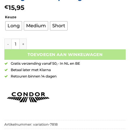
15,95
€
Keuze
Long
Medium
Short
Condor AXE Flight Hugo Man Lok Leung Model Flap Wings Smal
TOEVOEGEN AAN WINKELWAGEN
Gratis verzending vanaf 50,- In NL en BE
Betaal later met Klarna
Retouren binnen 14 dagen
Artikelnummer:
variation-7818