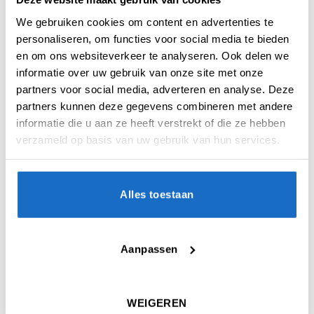
“materiaal van de 21e eeuw”. Dankzij
We gebruiken cookies om content en advertenties te
verbeterde productiemethoden en een
personaliseren, om functies voor social media te bieden
optimaal gebruik van dit innovatieve materiaal,
en om ons websiteverkeer te analyseren. Ook delen we
is de vorm van het schroefdraad aanzienlijk
informatie over uw gebruik van onze site met onze
verbeterd.
partners voor social media, adverteren en analyse. Deze
partners kunnen deze gegevens combineren met andere
De Condor Axe is terug met een verbeterde
informatie die u aan ze heeft verstrekt of die ze hebben
prestatie. Deze hoogwaardige flights, bekend
verzameld op basis van uw gebruik van hun services.
om zijn robuuste contact, heeft een ultra-dun
flight-ontwerp van slechts 0,4 mm dik met een
veerachtige flexibiliteit. Zelfs als je hem met je
vingers buigt, keert hij terug naar zijn
Alles toestaan
oorspronkelijke vorm en behoudt hij een
perfecte hoek van 90 graden.
Aanpassen
Specificaties:
Ongekende veerkracht en buitengewone
duurzaamheid
WEIGEREN
Shaft en Flight in één geheel