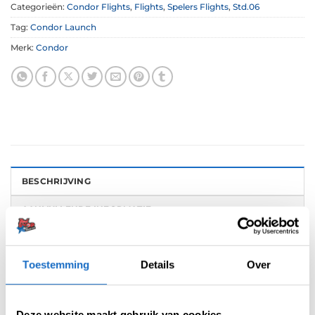
Categorieën:
Condor Flights
,
Flights
,
Spelers Flights
,
Std.06
Tag:
Condor Launch
Merk:
Condor
BESCHRIJVING
AANVULLENDE INFORMATIE
BEOORDELINGEN (0)
Toestemming
Details
Over
De Condor Axe dart flights is een flight- en
shaft in 1 systeem. Deze flights zijn gemaakt
van een speciaal hars dat bekend staat als het
Deze website maakt gebruik van cookies