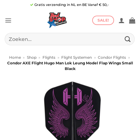
Ga
Gratis verzending in NL en BE Vanaf € 50,-
naar
inhoud
SALE!
Zoeken
naar:
Home
»
Shop
»
Flights
»
Flight Systemen
»
Condor Flights
»
Condor AXE Flight Hugo Man Lok Leung Model Flap Wings Small
Black