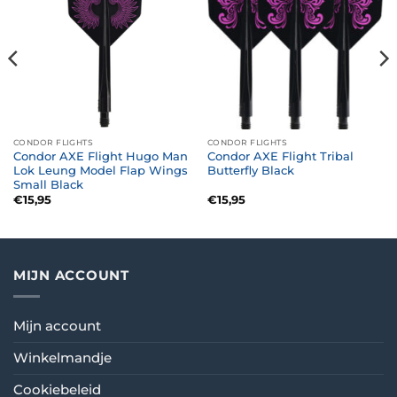
CONDOR FLIGHTS
CONDOR FLIGHTS
Condor AXE Flight Hugo Man
Condor AXE Flight Tribal
Lok Leung Model Flap Wings
Butterfly Black
Small Black
€
15,95
€
15,95
MIJN ACCOUNT
Mijn account
Winkelmandje
Cookiebeleid