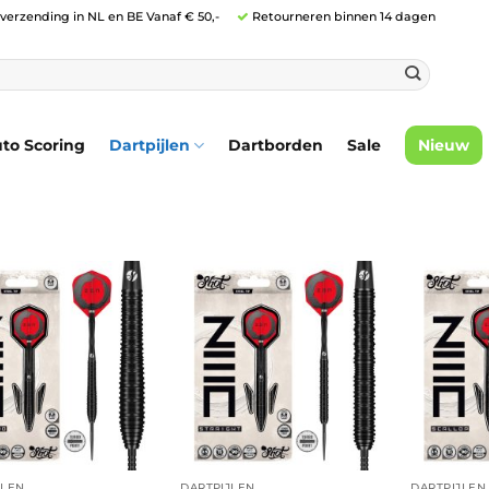
 verzending in NL en BE Vanaf € 50,-
Retourneren binnen 14 dagen
to Scoring
Dartpijlen
Dartborden
Sale
Nieuw
JLEN
DARTPIJLEN
DARTPIJLEN