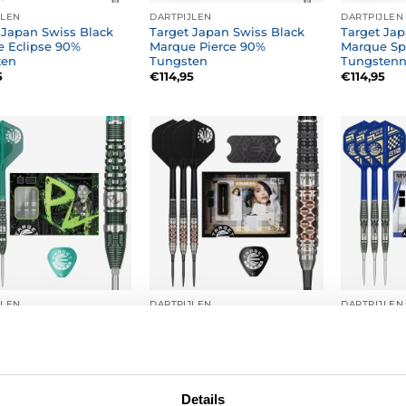
JLEN
DARTPIJLEN
DARTPIJLEN
 Japan Swiss Black
Target Japan Swiss Black
Target Jap
 Eclipse 90%
Marque Pierce 90%
Marque Sp
ten
Tungsten
Tungsten
5
€
114,95
€
114,95
JLEN
DARTPIJLEN
DARTPIJLEN
 Japan Swiss Black
Target Japan SP Signature
Target Ja
e PW G3 90%
Series Charis Cathy Leung
Signature 
ten
G6 90%
Muramatsu
95%
5
€
183,95
€
159,95
Details