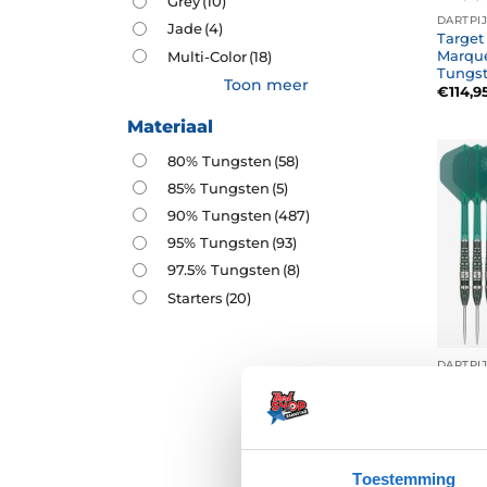
Grey
(10)
DARTPI
Jade
(4)
Target
Marque
Multi-Color
(18)
Tungs
Toon meer
€
114,9
Materiaal
80% Tungsten
(58)
85% Tungsten
(5)
90% Tungsten
(487)
95% Tungsten
(93)
97.5% Tungsten
(8)
Starters
(20)
DARTPI
Target
Marqu
Tungs
€
137,9
Toestemming