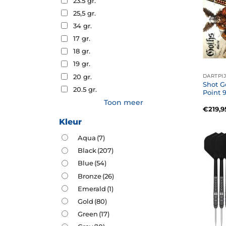
23.5 gr.
25,5 gr.
34 gr.
17 gr.
18 gr.
19 gr.
20 gr.
DARTPI
Shot G
20.5 gr.
Point 
Toon meer
€
219,9
Kleur
Aqua
(7)
Black
(207)
Blue
(54)
Bronze
(26)
Emerald
(1)
Gold
(80)
Green
(17)