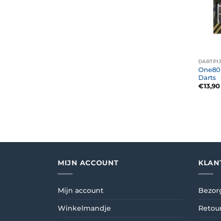
DARTPI
One80 
Darts
€
13,90
MIJN ACCOUNT
KLAN
Mijn account
Bezor
Winkelmandje
Retou