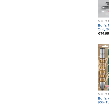
BULL'S 
Bull’s
Only 
€
74,95
BULL'S 
Bull’s
90% T