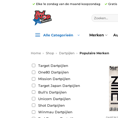
Ga
Elke 1e zondag van de maand koopzondag
Gratis
naar
inhoud
Zoeken
naar:
Merken
Au
Alle Categorieën
Home
»
Shop
»
Dartpijlen
»
Populaire Merken
Target Dartpijlen
One80 Dartpijlen
Mission Dartpijlen
Target Japan Dartpijlen
Bull's Dartpijlen
Unicorn Dartpijlen
Shot Dartpijlen
Winmau Dartpijlen
DARTPI