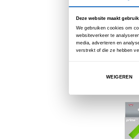
Deze website maakt gebruik
We gebruiken cookies om cont
websiteverkeer te analyseren
media, adverteren en analys
verstrekt of die ze hebben v
DARTPI
Red Dr
WEIGEREN
Tour E
90% T
€
118,9