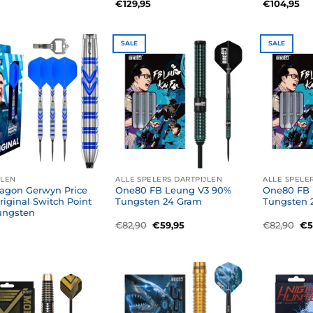
€
129,95
€
104,95
SALE
SALE
JLEN
ALLE SPELERS DARTPIJLEN
ALLE SPELE
agon Gerwyn Price
One80 FB Leung V3 90%
One80 FB 
riginal Switch Point
Tungsten 24 Gram
Tungsten 
ungsten
Oorspronkelijke
Huidige
Oo
€
82,90
€
59,95
€
82,90
€
5
prijs
prijs
pri
was:
is:
wa
€82,90.
€59,95.
€8