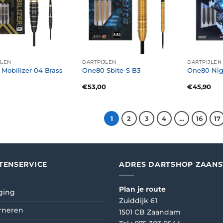
JLEN
DARTPIJLEN
DARTPIJLEN
Mobilizer 04 Brass
One80 Sbite-S B3
One80 Nig
€
53,00
€
45,90
1
2
3
4
…
16
17
TENSERVICE
ADRES DARTSHOP ZAAN
Plan je route
ging
Zuiddijk 61
rneren
1501 CB Zaandam