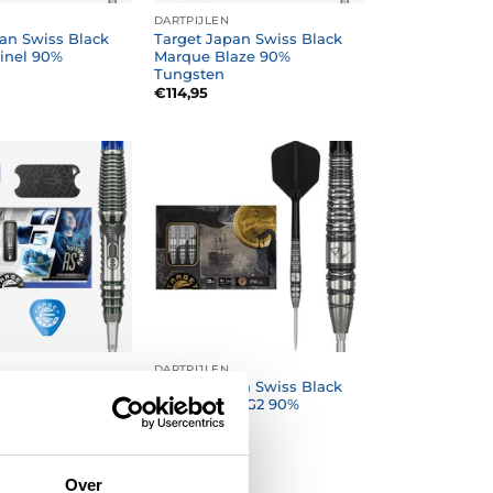
DARTPIJLEN
an Swiss Black
Target Japan Swiss Black
inel 90%
Marque Blaze 90%
n
Tungsten
€
114,95
DARTPIJLEN
pan Swiss
Target Japan Swiss Black
Series Haruki
Marque PW G2 90%
 Rising Sun G10,5
Tungsten
€
89,95
Over