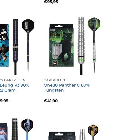
€
95,95
RS DARTPIJLEN
DARTPIJLEN
Leung V3 90%
One80 Panther C 80%
22 Gram
Tungsten
rspronkelijke
Huidige
9,95
€
41,90
js
prijs
s:
is:
2,90.
€59,95.