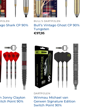
TPIJLEN
BULL'S DARTPIJLEN
tago Shark CP 90%
Bull’s Vintago Ghost CP 90%
Tungsten
€
97,95
DARTPIJLEN
n Jonny Clayton
Winmau Michael van
itch Point 90%
Gerwen Signature Edition
Switch Point 90%