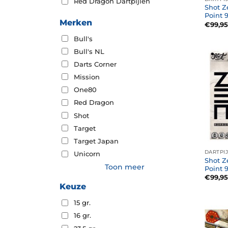
Red Dragon Dartpijlen
Shot Z
Point 
Merken
€
99,95
Bull's
Bull's NL
Darts Corner
Mission
One80
Red Dragon
Shot
Target
Target Japan
DARTPI
Unicorn
Shot Z
Toon meer
Point 
€
99,95
Keuze
15 gr.
16 gr.