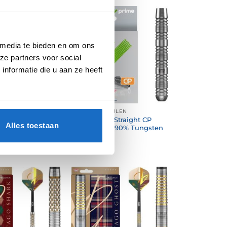
 media te bieden en om ons
ze partners voor social
nformatie die u aan ze heeft
TPIJLEN
BULL'S DARTPIJLEN
me Curved CP
Bull’s Prime Straight CP
Alles toestaan
nly 90% Tungsten
Barrels Only 90% Tungsten
€
74,95