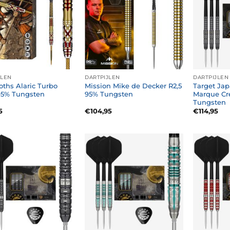
JLEN
DARTPIJLEN
DARTPIJLEN
oths Alaric Turbo
Mission Mike de Decker R2,5
Target Jap
95% Tungsten
95% Tungsten
Marque Cr
Tungsten
5
€
104,95
€
114,95