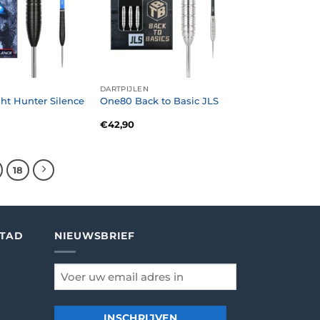
DARTPIJLEN
ht Hunter Silence
One80 Back to Basic JLS
€
42,90
18
STAD
NIEUWSBRIEF
email
*