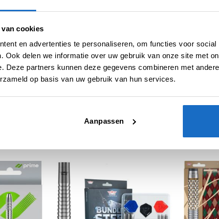
 van cookies
ent en advertenties te personaliseren, om functies voor social
. Ook delen we informatie over uw gebruik van onze site met on
e. Deze partners kunnen deze gegevens combineren met andere i
erzameld op basis van uw gebruik van hun services.
JLEN
BULL'S DARTPIJLEN
BULL'S DAR
agon Gian Van Veen
Bull’s Dirk van Duivenbode
Bull’s Pri
Aanpassen
dition Switch Point
CP 95% Tungsten
Barrels O
ungsten
5
€
129,95
€
74,95