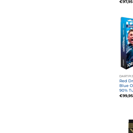
€
97,95
DARTPI
Red Dr
Blue O
90% T
€
99,95