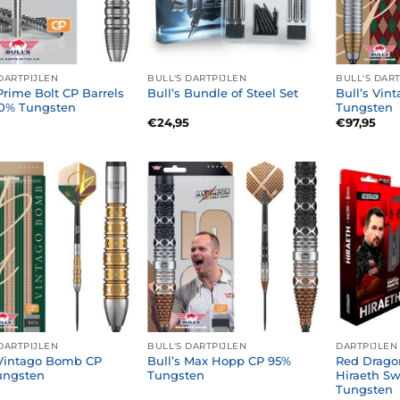
DARTPIJLEN
BULL'S DARTPIJLEN
BULL'S DAR
 Prime Bolt CP Barrels
Bull’s Vin
Bull’s Bundle of Steel Set
90% Tungsten
Tungsten
€
24,95
€
97,95
DARTPIJLEN
BULL'S DARTPIJLEN
DARTPIJLEN
 Vintago Bomb CP
Bull’s Max Hopp CP 95%
Red Drago
ungsten
Tungsten
Hiraeth Sw
Tungsten