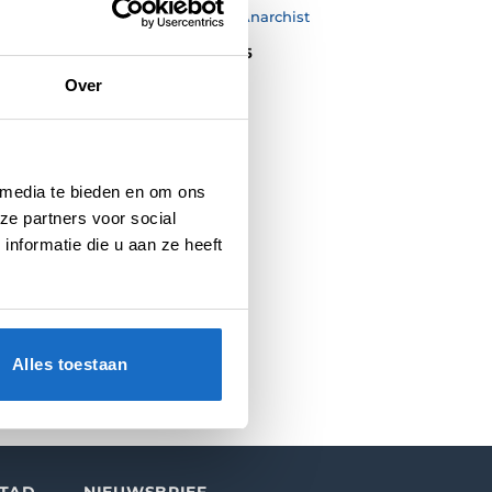
t Swiss
Punk Point Anarchist
e
Prijsklasse:
€
8,95
-
€
9,95
€8,95
tot
Over
€9,95
 media te bieden en om ons
ze partners voor social
nformatie die u aan ze heeft
Alles toestaan