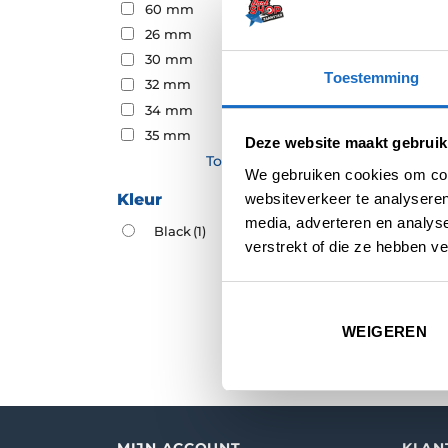
60 mm
Punk P
Twiste
26 mm
€
17,95
30 mm
Toestemming
32 mm
34 mm
35 mm
Deze website maakt gebruik
Toon meer
We gebruiken cookies om cont
Kleur
websiteverkeer te analyseren
media, adverteren en analys
Black
(1)
verstrekt of die ze hebben v
NIEUW
Punk P
WEIGEREN
€
8,95