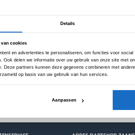
oint Finger Grip
Punk Poin
Punk Point Swiss Rogue
d
ScrewLoos
€
19,95
€
19,95
Details
 van cookies
ent en advertenties te personaliseren, om functies voor social
. Ook delen we informatie over uw gebruik van onze site met on
e. Deze partners kunnen deze gegevens combineren met andere i
erzameld op basis van uw gebruik van hun services.
oint Delinquent
Aanpassen
Prijsklasse:
-
€
9,95
€8,95
tot
€9,95