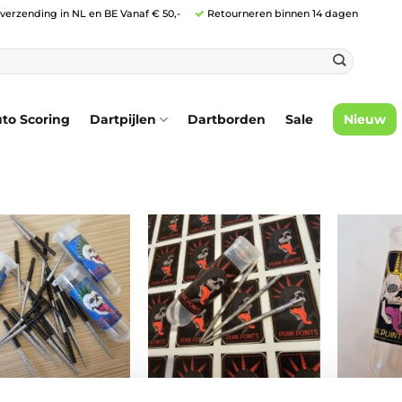
 verzending in NL en BE Vanaf € 50,-
Retourneren binnen 14 dagen
to Scoring
Dartpijlen
Dartborden
Sale
Nieuw
NIEUW
NIEUW