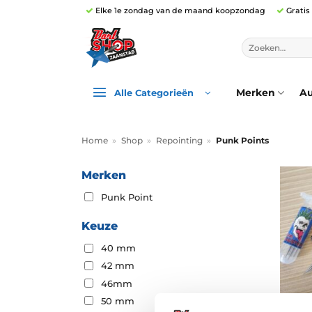
Ga
Elke 1e zondag van de maand koopzondag
Gratis
naar
inhoud
Zoeken
naar:
Merken
Au
Alle Categorieën
Home
»
Shop
»
Repointing
»
Punk Points
Merken
Punk Point
Keuze
40 mm
42 mm
46mm
50 mm
NIEUW