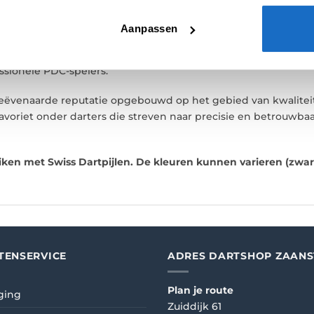
 Swiss-variant.
Aanpassen
kende Anarchist grip, die over de gehele lengte van de punt
essionele PDC-spelers.
venaarde reputatie opgebouwd op het gebied van kwaliteit e
favoriet onder darters die streven naar precisie en betrouwb
iken met Swiss Dartpijlen. De kleuren kunnen varieren (zwart
TENSERVICE
ADRES DARTSHOP ZAAN
Plan je route
ging
Zuiddijk 61