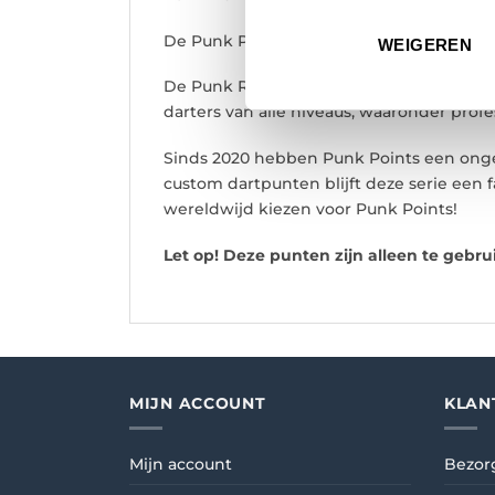
De Punk Points-serie is uitgebreid met de
WEIGEREN
De Punk Rogue is voorzien van de kenmer
darters van alle niveaus, waaronder prof
Sinds 2020 hebben Punk Points een ongeë
custom dartpunten blijft deze serie een 
wereldwijd kiezen voor Punk Points!
Let op! Deze punten zijn alleen te gebru
MIJN ACCOUNT
KLAN
Mijn account
Bezor