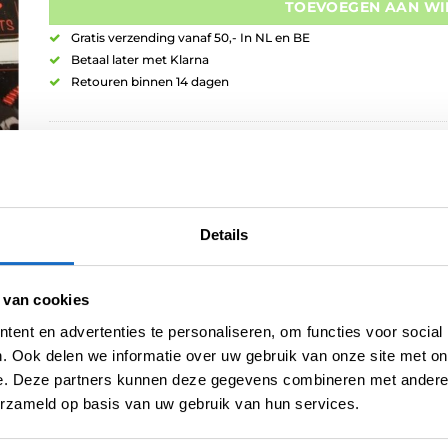
TOEVOEGEN AAN W
Gratis verzending vanaf 50,- In NL en BE
Betaal later met Klarna
Retouren binnen 14 dagen
Artikelnummer:
variation-9080
Categorieën:
Nieuw
,
Punk Points
,
Repointing
,
Swiss Points
Merk:
Punk Point
Details
 van cookies
ent en advertenties te personaliseren, om functies voor social
. Ook delen we informatie over uw gebruik van onze site met on
e. Deze partners kunnen deze gegevens combineren met andere i
E
BEOORDELINGEN (0)
erzameld op basis van uw gebruik van hun services.