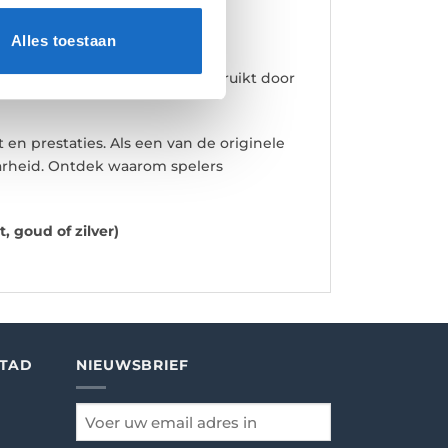
Alles toestaan
 loopt. Dit ontwerp wordt gebruikt door
n prestaties. Als een van de originele
aarheid. Ontdek waarom spelers
, goud of zilver)
STAD
NIEUWSBRIEF
email
*