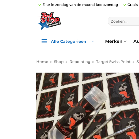
Ga
Elke 1e zondag van de maand koopzondag
Gratis
naar
inhoud
Zoeken
naar:
Merken
Au
Alle Categorieën
Home
»
Shop
»
Repointing
»
Target Swiss Point
»
S