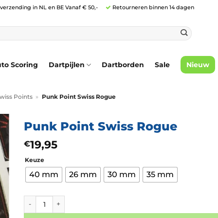
 verzending in NL en BE Vanaf € 50,-
Retourneren binnen 14 dagen
to Scoring
Dartpijlen
Dartborden
Sale
Nieuw
wiss Points
»
Punk Point Swiss Rogue
Punk Point Swiss Rogue
19,95
€
Keuze
40 mm
26 mm
30 mm
35 mm
Punk Point Swiss Rogue aantal