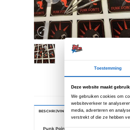
Toestemming
Deze website maakt gebruik
We gebruiken cookies om cont
websiteverkeer te analyseren
media, adverteren en analys
BESCHRIJVING
AANVULLENDE INFORMATI
verstrekt of die ze hebben v
Punk Points Swiss – Rogue