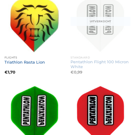
UITVERKOCHT
FLIGHTS
STANDAARD
Pentathlon Flight 100 Micron
Triathlon Rasta Lion
White
€
1,70
€
0,99