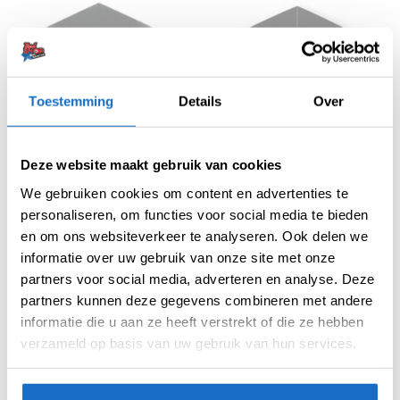
UITVERKOCHT
UITVERKOCHT
Toestemming
Details
Over
Deze website maakt gebruik van cookies
We gebruiken cookies om content en advertenties te
100 MICRON FLIGHTS
150 MICRON FLIGHTS
Pentathlon Flight 100 Micron
Pentathlon HD150 Flight
personaliseren, om functies voor social media te bieden
Black
Black
en om ons websiteverkeer te analyseren. Ook delen we
€
0,99
€
1,25
informatie over uw gebruik van onze site met onze
partners voor social media, adverteren en analyse. Deze
partners kunnen deze gegevens combineren met andere
informatie die u aan ze heeft verstrekt of die ze hebben
verzameld op basis van uw gebruik van hun services.
UITVERKOCHT
UITVERKOCHT