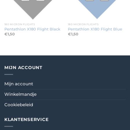
180 MICRON FLIGHTS
180 MICRON FLIGHTS
Pentathlon X180 Flight Black
Pentathlon X180 Flight Blue
€
1,50
€
1,50
MIJN ACCOUNT
Mijn account
Winkelmandje
Cookiebeleid
KLANTENSERVICE