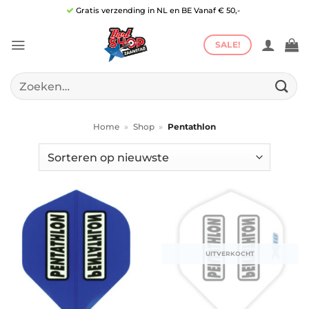
Ga
Gratis verzending in NL en BE Vanaf € 50,-
naar
inhoud
SALE!
Zoeken
naar:
Home
»
Shop
»
Pentathlon
UITVERKOCHT