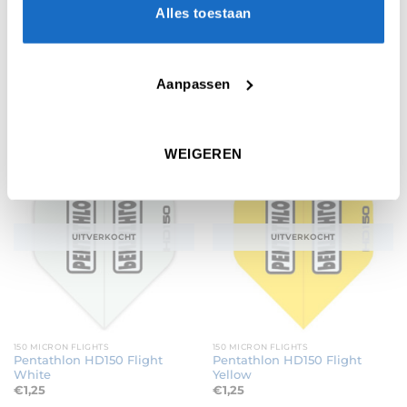
Alles toestaan
150 MICRON FLIGHTS
150 MICRON FLIGHTS
Pentathlon HD150 Flight
Pentathlon HD150 Flight Blue
Aanpassen
Green
€
1,25
€
1,25
WEIGEREN
UITVERKOCHT
UITVERKOCHT
150 MICRON FLIGHTS
150 MICRON FLIGHTS
Pentathlon HD150 Flight
Pentathlon HD150 Flight
White
Yellow
€
1,25
€
1,25