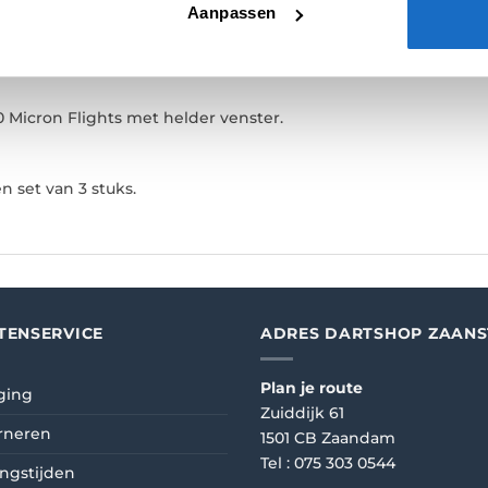
Aanpassen
E
BEOORDELINGEN (0)
0 Micron Flights met helder venster.
n set van 3 stuks.
TENSERVICE
ADRES DARTSHOP ZAAN
Plan je route
ging
Zuiddijk 61
rneren
1501 CB Zaandam
Tel :
075 303 0544
ngstijden