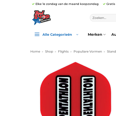
Ga
Elke 1e zondag van de maand koopzondag
Gratis
naar
inhoud
Zoeken
naar:
Merken
Au
Alle Categorieën
Home
»
Shop
»
Flights
»
Populiare Vormen
»
Stand