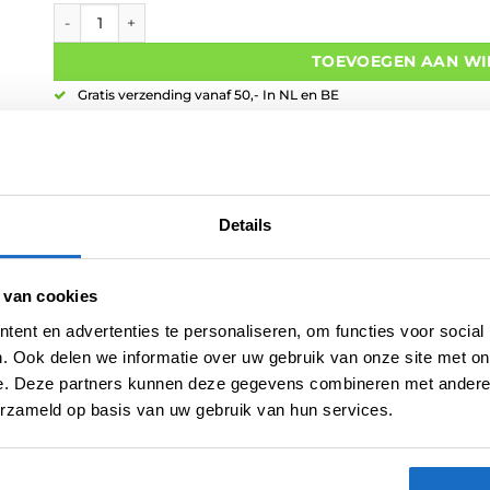
Pentathlon Flight 100 Micron Red aantal
TOEVOEGEN AAN W
Gratis verzending vanaf 50,- In NL en BE
Betaal later met Klarna
Retouren binnen 14 dagen
Details
Artikelnummer:
210196
 van cookies
Categorieën:
100 Micron Flights
,
Flights
,
Standaard
ent en advertenties te personaliseren, om functies voor social
Merk:
Pentathlon
. Ook delen we informatie over uw gebruik van onze site met on
e. Deze partners kunnen deze gegevens combineren met andere i
erzameld op basis van uw gebruik van hun services.