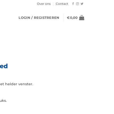
Over ons
Contact
LOGIN / REGISTREREN
€
0,00
Red
et helder venster.
uks.