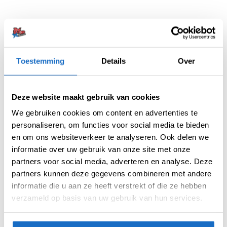
Toestemming
Details
Over
BESCHRIJVING
AANVULLENDE INFORMATIE
Deze website maakt gebruik van cookies
BEOORDELINGEN (0)
We gebruiken cookies om content en advertenties te
personaliseren, om functies voor social media te bieden
De Condor Axe dart flights is een flight- en
en om ons websiteverkeer te analyseren. Ook delen we
shaft in 1 systeem. Deze flights zijn gemaakt
informatie over uw gebruik van onze site met onze
van een speciaal hars dat bekend staat als het
partners voor social media, adverteren en analyse. Deze
“materiaal van de 21e eeuw”. Dankzij
partners kunnen deze gegevens combineren met andere
verbeterde productiemethoden en een
informatie die u aan ze heeft verstrekt of die ze hebben
optimaal gebruik van dit innovatieve materiaal,
verzameld op basis van uw gebruik van hun services.
is de vorm van het schroefdraad aanzienlijk
verbeterd.