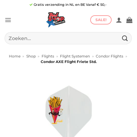
Ga
Gratis verzending in NL en BE Vanaf € 50,-
naar
inhoud
SALE!
Zoeken
naar:
Home
»
Shop
»
Flights
»
Flight Systemen
»
Condor Flights
»
Condor AXE Flight Friete Std.