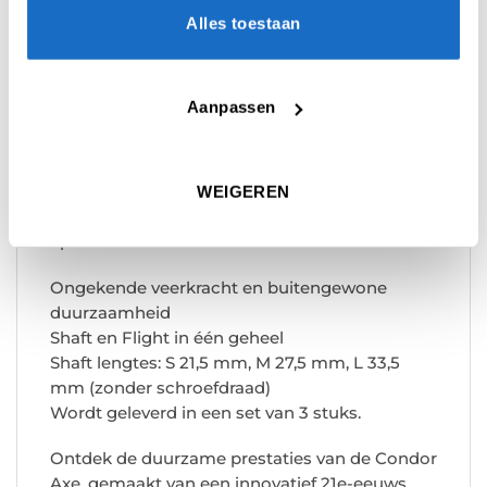
De Condor Axe is terug met een verbeterde
Alles toestaan
prestatie. Deze hoogwaardige flights, bekend
om zijn robuuste contact, heeft een ultra-dun
flight-ontwerp van slechts 0,4 mm dik met een
Aanpassen
veerachtige flexibiliteit. Zelfs als je hem met je
vingers buigt, keert hij terug naar zijn
oorspronkelijke vorm en behoudt hij een
WEIGEREN
perfecte hoek van 90 graden.
Specificaties:
Ongekende veerkracht en buitengewone
duurzaamheid
Shaft en Flight in één geheel
Shaft lengtes: S 21,5 mm, M 27,5 mm, L 33,5
mm (zonder schroefdraad)
Wordt geleverd in een set van 3 stuks.
Ontdek de duurzame prestaties van de Condor
Axe, gemaakt van een innovatief 21e-eeuws