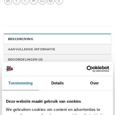
BESCHRIJVING
AANVULLENDE INFORMATIE
BEOORDELINGEN (0)
De Condor Axe dart flights is een flight- en
shaft in 1 systeem. Deze flights zijn gemaakt
Toestemming
Details
Over
van een speciaal hars dat bekend staat als het
“materiaal van de 21e eeuw”. Dankzij
verbeterde productiemethoden en een
Deze website maakt gebruik van cookies
optimaal gebruik van dit innovatieve materiaal,
We gebruiken cookies om content en advertenties te
is de vorm van het schroefdraad aanzienlijk