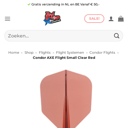
Ga
Gratis verzending in NL en BE Vanaf € 50,-
naar
inhoud
SALE!
Zoeken
naar:
Home
»
Shop
»
Flights
»
Flight Systemen
»
Condor Flights
»
Condor AXE Flight Small Clear Red