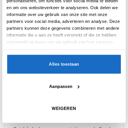
personaliseren, om functies voor social media te bieden
verbeterd.
en om ons websiteverkeer te analyseren. Ook delen we
De Condor Axe is terug met een verbeterde
informatie over uw gebruik van onze site met onze
prestatie. Deze hoogwaardige flights, bekend
partners voor social media, adverteren en analyse. Deze
om zijn robuuste contact, heeft een ultra-dun
partners kunnen deze gegevens combineren met andere
flight-ontwerp van slechts 0,4 mm dik met een
informatie die u aan ze heeft verstrekt of die ze hebben
veerachtige flexibiliteit. Zelfs als je hem met je
verzameld op basis van uw gebruik van hun services.
vingers buigt, keert hij terug naar zijn
oorspronkelijke vorm en behoudt hij een
perfecte hoek van 90 graden.
Alles toestaan
Specificaties:
Ongekende veerkracht en buitengewone
Aanpassen
duurzaamheid
Shaft en Flight in één geheel
Shaft lengtes: S 21,5 mm, M 27,5 mm, L 33,5
WEIGEREN
mm (zonder schroefdraad)
Wordt geleverd in een set van 3 stuks.