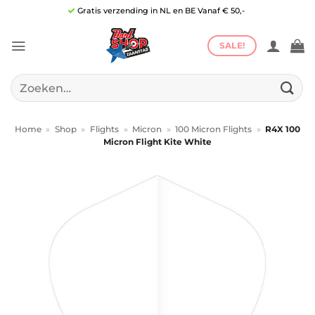
Ga
Gratis verzending in NL en BE Vanaf € 50,-
naar
inhoud
SALE!
Zoeken
naar:
Home
»
Shop
»
Flights
»
Micron
»
100 Micron Flights
»
R4X 100
Micron Flight Kite White