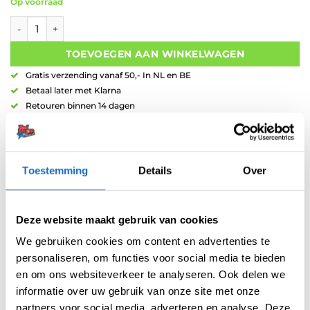
Op voorraad
R4X 100 Micron Flight Kite White aantal
TOEVOEGEN AAN WINKELWAGEN
Gratis verzending vanaf 50,- In NL en BE
Betaal later met Klarna
Retouren binnen 14 dagen
Toestemming
Details
Over
Artikelnummer:
210679
Deze website maakt gebruik van cookies
Categorieën:
100 Micron Flights
,
Flights
,
Kite
,
Ruthless - R4X Flights
We gebruiken cookies om content en advertenties te
Merk:
Ruthless
personaliseren, om functies voor social media te bieden
en om ons websiteverkeer te analyseren. Ook delen we
informatie over uw gebruik van onze site met onze
partners voor social media, adverteren en analyse. Deze