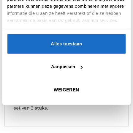
partners kunnen deze gegevens combineren met andere
informatie die u aan ze heeft verstrekt of die ze hebben
verzameld op basis van uw gebruik van hun services.
BESCHRIJVING
Alles toestaan
AANVULLENDE INFORMATIE
BEOORDELINGEN (0)
Aanpassen
Ruthless R4X Flights 100 Micron zijn zeer
stevig. Ruthless flights zijn een van de
populairste flights op de markt.
WEIGEREN
Ruthless R4X Flights worden geleverd in een
set van 3 stuks.