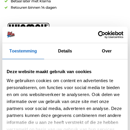
Betaal later met Klarna
Retouren binnen 14 dagen
Toestemming
Details
Over
Artikelnummer:
208748
Categorieën:
100 Micron Flights
,
Flights
,
Kite
,
Spelers Flights
,
Winmau
Flights
Deze website maakt gebruik van cookies
Tag:
Danny Noppert
We gebruiken cookies om content en advertenties te
Merk:
Winmau
personaliseren, om functies voor social media te bieden
en om ons websiteverkeer te analyseren. Ook delen we
informatie over uw gebruik van onze site met onze
partners voor social media, adverteren en analyse. Deze
partners kunnen deze gegevens combineren met andere
informatie die u aan ze heeft verstrekt of die ze hebben
verzameld op basis van uw gebruik van hun services.