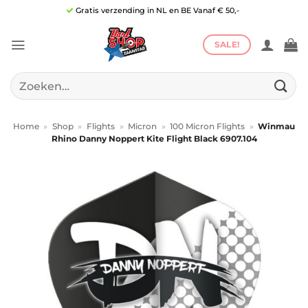
Ga
Gratis verzending in NL en BE Vanaf € 50,-
naar
inhoud
SALE!
Zoeken
naar:
Home
»
Shop
»
Flights
»
Micron
»
100 Micron Flights
»
Winmau
Rhino Danny Noppert Kite Flight Black 6907.104