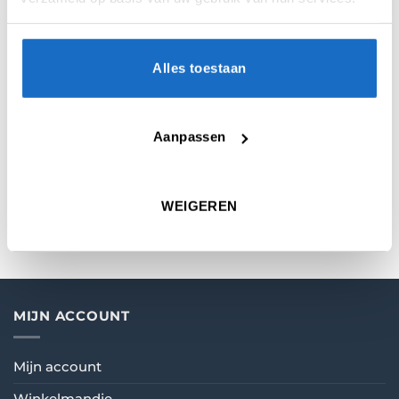
AANVULLENDE INFORMATIE
BEOORDELINGEN (0)
Alles toestaan
GEWICHT
0,00227 kg
Aanpassen
MICRON
100
VORM
Kite
WEIGEREN
MIJN ACCOUNT
Mijn account
Winkelmandje