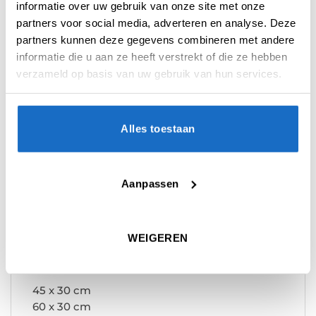
informatie over uw gebruik van onze site met onze
partners voor social media, adverteren en analyse. Deze
partners kunnen deze gegevens combineren met andere
BESCHRIJVING
informatie die u aan ze heeft verstrekt of die ze hebben
verzameld op basis van uw gebruik van hun services.
BEOORDELINGEN (0)
Het Bull’s Styreen Scorebord is een schrijfbord
Alles toestaan
met de uitstraling van een glasscorebord.
Styreen is een materiaal wat lijkt op glas maar
eigenlijk een harde vorm van plastic is.
Aanpassen
Dit scorebord kan ook veel beter tegen een
stootje dan het glas scorebord.
WEIGEREN
Bull’s Styreen schrijfborden zijn verkrijgbaar in
de volgende afmetingen :
45 x 30 cm
60 x 30 cm