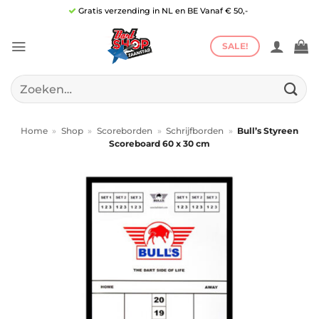
Ga
Gratis verzending in NL en BE Vanaf € 50,-
naar
inhoud
SALE!
Zoeken
naar:
Home
»
Shop
»
Scoreborden
»
Schrijfborden
»
Bull’s Styreen
Scoreboard 60 x 30 cm