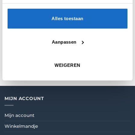
BESCHRIJVING
BEOORDELINGEN (0)
Alles toestaan
De Harrows scoreset is gemakkelijk te
bevestigen en wordt compleet geleverd met
Aanpassen
wisser, Maxiflo stift en spelregels.
Afmeting schrijfbord : 45 x 30 cm
WEIGEREN
MIJN ACCOUNT
Mijn account
Winkelmandje