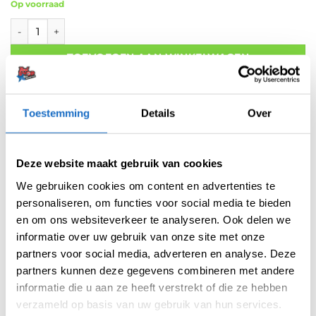
Op voorraad
Harrows Scoreboard incl. Wisser met 1 Stift en Spelregelboekje
TOEVOEGEN AAN WINKELWAGEN
Gratis verzending vanaf 50,- In NL en BE
Betaal later met Klarna
Retouren binnen 14 dagen
Toestemming
Details
Over
Artikelnummer:
202298
Deze website maakt gebruik van cookies
Categorieën:
Schrijfborden
,
Scoreborden
Merk:
Harrows
We gebruiken cookies om content en advertenties te
personaliseren, om functies voor social media te bieden
en om ons websiteverkeer te analyseren. Ook delen we
informatie over uw gebruik van onze site met onze
partners voor social media, adverteren en analyse. Deze
partners kunnen deze gegevens combineren met andere
informatie die u aan ze heeft verstrekt of die ze hebben
verzameld op basis van uw gebruik van hun services.