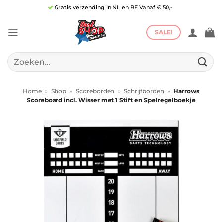
Ga
Gratis verzending in NL en BE Vanaf € 50,-
naar
inhoud
SALE!
Zoeken
naar:
Home
»
Shop
»
Scoreborden
»
Schrijfborden
»
Harrows
Scoreboard incl. Wisser met 1 Stift en Spelregelboekje