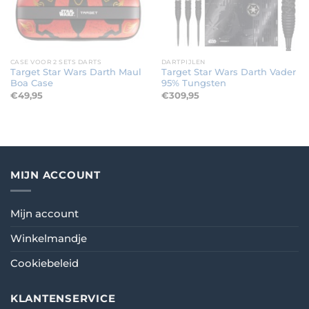
CASE VOOR 2 SETS DARTS
DARTPIJLEN
Target Star Wars Darth Maul
Target Star Wars Darth Vader
Boa Case
95% Tungsten
€
49,95
€
309,95
MIJN ACCOUNT
Mijn account
Winkelmandje
Cookiebeleid
KLANTENSERVICE