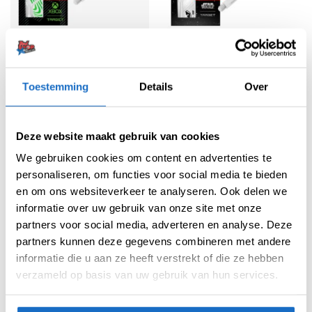
FLIGHTS
FLIGHTS
Target Star Wars K-flex Storm
Target K-Flex Xbox Std.02
Trooper Std.02
Oorspronkelijke
Huidige
Oorspronkelijke
Huidige
€
17,99
€
10,00
€
24,95
€
17,50
Toestemming
Details
Over
prijs
prijs
prijs
prijs
was:
is:
was:
is:
€17,99.
€10,00.
€24,95.
€17,50.
SALE
SALE
Deze website maakt gebruik van cookies
We gebruiken cookies om content en advertenties te
personaliseren, om functies voor social media te bieden
en om ons websiteverkeer te analyseren. Ook delen we
informatie over uw gebruik van onze site met onze
partners voor social media, adverteren en analyse. Deze
partners kunnen deze gegevens combineren met andere
informatie die u aan ze heeft verstrekt of die ze hebben
FLIGHTS
FLIGHTS
Target Star Wars K-flex Darth
Target Star Wars K-flex R2D2
verzameld op basis van uw gebruik van hun services.
Maul Std.02
Std.02
Oorspronkelijke
Huidige
Oorspronkelijke
Huidige
€
24,95
€
17,50
€
24,95
€
17,50
prijs
prijs
prijs
prijs
was:
is:
was:
is: