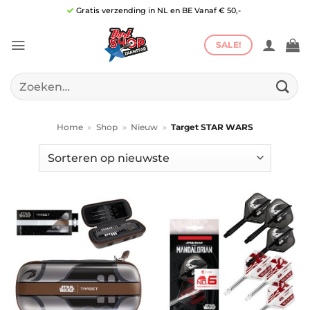
Ga
Gratis verzending in NL en BE Vanaf € 50,-
naar
inhoud
SALE!
Zoeken
naar:
Home
»
Shop
»
Nieuw
»
Target STAR WARS