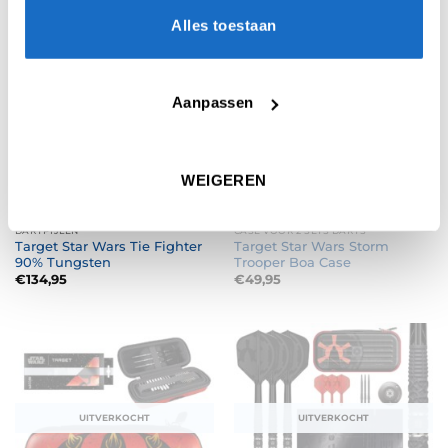
€24,95.
€17,50.
€24,95.
€17,50.
Alles toestaan
Aanpassen
UITVERKOCHT
WEIGEREN
DARTPIJLEN
CASE VOOR 2 SETS DARTS
Target Star Wars Tie Fighter
Target Star Wars Storm
90% Tungsten
Trooper Boa Case
€
134,95
€
49,95
UITVERKOCHT
UITVERKOCHT