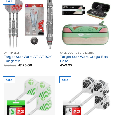
SALE
DARTPIJLEN
CASE VOOR 2 SETS DARTS
Target Star Wars AT-AT 90%
Target Star Wars Grogu Boa
Tungsten
Case
Oorspronkelijke
Huidige
€
134,95
€
125,00
€
49,95
prijs
prijs
was:
is:
€134,95.
€125,00.
SALE
SALE