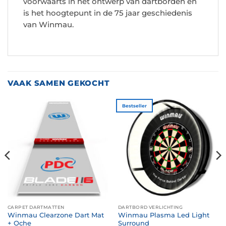
voorwaarts in het ontwerp van dartborden en
is het hoogtepunt in de 75 jaar geschiedenis
van Winmau.
VAAK SAMEN GEKOCHT
Bestseller
CARPET DARTMATTEN
DARTBORD VERLICHTING
Winmau Clearzone Dart Mat
Winmau Plasma Led Light
+ Oche
Surround