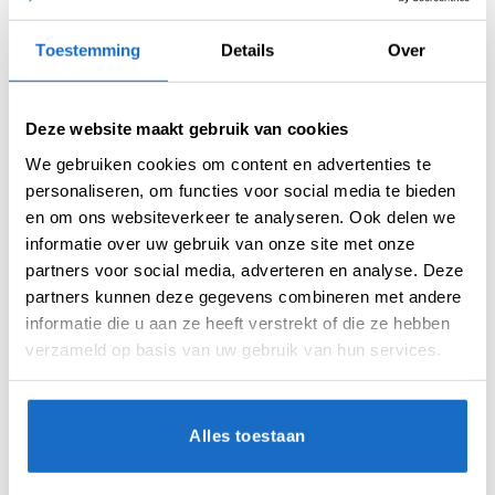
De Triple Core Carbon heeft een geheel nieuw
gepatenteerd systeem met een naadloos
Toestemming
Details
Over
speeloppervlak en een derde, hoge
compressielaag, met koolstofvezelversterkte
sisal. Het ultieme in dartbordconstructie, met
Deze website maakt gebruik van cookies
optimale vezeldichtheid, ongeëvenaarde
We gebruiken cookies om content en advertenties te
dartretentie en maximale score. Afgewerkt
personaliseren, om functies voor social media te bieden
met geheel nieuwe graphics en ‘s werelds
en om ons websiteverkeer te analyseren. Ook delen we
eerste lasergesneden anti-glare cijferring voor
informatie over uw gebruik van onze site met onze
de ultieme speelervaring.
partners voor social media, adverteren en analyse. Deze
partners kunnen deze gegevens combineren met andere
Het baanbrekende webdesign van Blade heeft
informatie die u aan ze heeft verstrekt of die ze hebben
het nieuwste ‘Density Control™’-draad voor
optimale vezeldichtheid en verbeterde
verzameld op basis van uw gebruik van hun services.
dartretentie in de dubbele, treble- en bullseye-
zones om optimale scorekracht te verzekeren.
Alles toestaan
De ultradunne draad met een hoek van 60°
buigt darts af in het scoregebied en zorgt voor