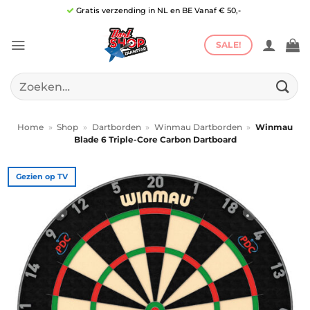
Ga
Gratis verzending in NL en BE Vanaf € 50,-
naar
inhoud
SALE!
Zoeken
naar:
Home
»
Shop
»
Dartborden
»
Winmau Dartborden
»
Winmau
Blade 6 Triple-Core Carbon Dartboard
Gezien op TV