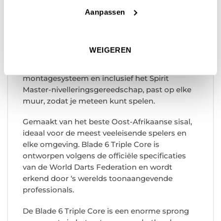
absoluut minimale bounce-outs.
Aanpassen
De volledig geharde bullseye en buitenste ring,
gemaakt van ‘Density Control™’-draad, zijn nu
25% dunner.
WEIGEREN
De Blade 6 Triple Core, uitgerust met het
eenvoudig aan te passen Rota-Lock-
montagesysteem en inclusief het Spirit
Master-nivelleringsgereedschap, past op elke
muur, zodat je meteen kunt spelen.
Gemaakt van het beste Oost-Afrikaanse sisal,
ideaal voor de meest veeleisende spelers en
elke omgeving. Blade 6 Triple Core is
ontworpen volgens de officiële specificaties
van de World Darts Federation en wordt
erkend door ‘s werelds toonaangevende
professionals.
De Blade 6 Triple Core is een enorme sprong