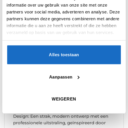
bieden deze darts uitstekende nauwkeurigheid
informatie over uw gebruik van onze site met onze
en betrouwbaarheid, waardoor ze geschikt zijn
partners voor social media, adverteren en analyse. Deze
voor zowel recreatieve darters als ervaren
partners kunnen deze gegevens combineren met andere
spelers.
informatie die u aan ze heeft verstrekt of die ze hebben
verzameld op basis van uw gebruik van hun services.
Productdetails:
Materiaal: Gemaakt van een duurzame 95%
tungsten voor een slank profiel en optimale
Alles toestaan
precisie.
Gewicht: Verkrijgbaar in meerdere
Aanpassen
gewichtsvarianten, waaronder 26 gram.
Grip: Voorzien van een doordachte
gripstructuur die maximale controle en
WEIGEREN
consistentie mogelijk maakt.
Design: Een strak, modern ontwerp met een
professionele uitstraling, geïnspireerd door