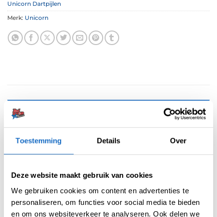
Unicorn Dartpijlen
Merk:
Unicorn
BESCHRIJVING
AANVULLENDE INFORMATIE
Toestemming
Details
Over
BEOORDELINGEN (0)
Deze website maakt gebruik van cookies
De Kyle Manton Black P2 95% tungsten
dartpijlen van Unicorn zijn perfect voor spelers
We gebruiken cookies om content en advertenties te
die hun spel naar een hoger niveau willen
personaliseren, om functies voor social media te bieden
tillen. Met hun uitgebalanceerde ontwerp
en om ons websiteverkeer te analyseren. Ook delen we