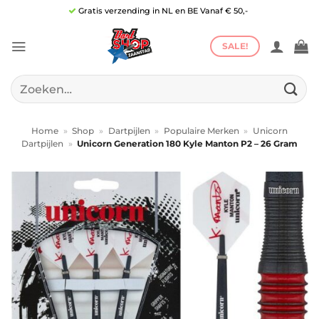
Ga
Gratis verzending in NL en BE Vanaf € 50,-
naar
inhoud
SALE!
Zoeken
naar:
Home
»
Shop
»
Dartpijlen
»
Populaire Merken
»
Unicorn
Dartpijlen
»
Unicorn Generation 180 Kyle Manton P2 – 26 Gram