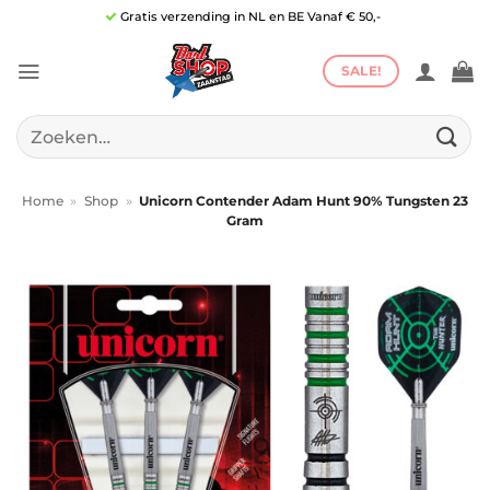
Ga
Gratis verzending in NL en BE Vanaf € 50,-
naar
inhoud
SALE!
Zoeken
naar:
Home
»
Shop
»
Unicorn Contender Adam Hunt 90% Tungsten 23
Gram