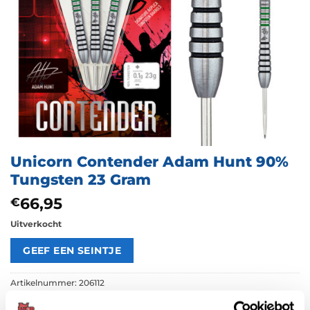
Unicorn Contender Adam Hunt 90%
Tungsten 23 Gram
66,95
€
Uitverkocht
Artikelnummer:
206112
Categorieën:
Alle Spelers Dartpijlen
,
Dartpijlen
,
Spelers Dartpijlen
,