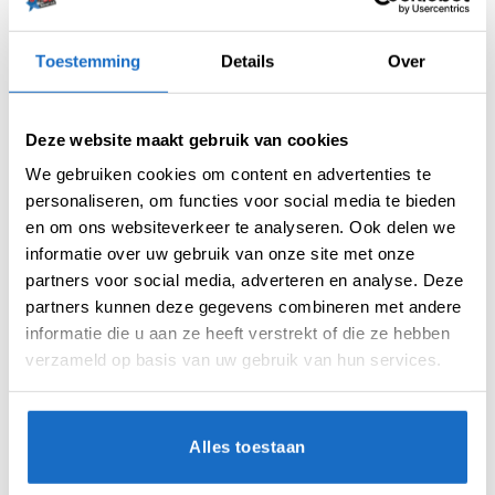
Unicorn Dartpijlen
Merk:
Unicorn
Toestemming
Details
Over
Deze website maakt gebruik van cookies
We gebruiken cookies om content en advertenties te
personaliseren, om functies voor social media te bieden
en om ons websiteverkeer te analyseren. Ook delen we
AANVULLENDE INFORMATIE
informatie over uw gebruik van onze site met onze
partners voor social media, adverteren en analyse. Deze
BEOORDELINGEN (0)
partners kunnen deze gegevens combineren met andere
informatie die u aan ze heeft verstrekt of die ze hebben
verzameld op basis van uw gebruik van hun services.
KEUZE
23 gr.
SERIE
Spelers
Alles toestaan
MATERIAAL
90% Tungsten