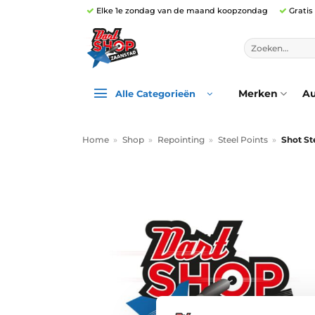
Ga
Elke 1e zondag van de maand koopzondag
Gratis
naar
inhoud
Zoeken
naar:
Merken
Au
Alle Categorieën
Home
»
Shop
»
Repointing
»
Steel Points
»
Shot St