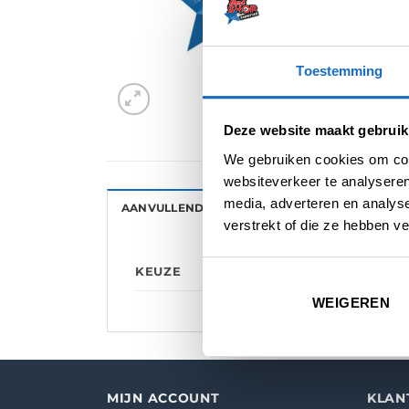
Toestemming
Deze website maakt gebruik
We gebruiken cookies om cont
websiteverkeer te analyseren
media, adverteren en analys
AANVULLENDE INFORMATIE
BEOORDELINGE
verstrekt of die ze hebben v
KEUZE
WEIGEREN
MIJN ACCOUNT
KLAN