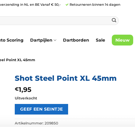
 verzending in NL en BE Vanaf € 50,-
Retourneren binnen 14 dagen
to Scoring
Dartpijlen
Dartborden
Sale
Nieuw
eel Point XL 45mm
Shot Steel Point XL 45mm
1,95
€
Uitverkocht
Artikelnummer:
209850
Categorieën:
Repointing
,
Steel Points