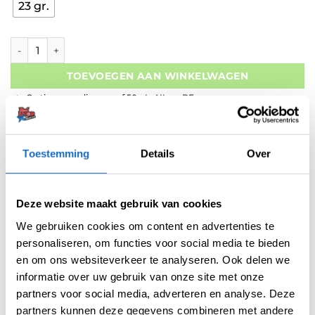
23 gr.
Shot Mystic Steeltip Darts Set 23 Gram aantal
TOEVOEGEN AAN WINKELWAGEN
Gratis verzending vanaf 50,- In NL en BE
Betaal later met Klarna
Retouren binnen 14 dagen
Toestemming
Details
Over
Deze website maakt gebruik van cookies
We gebruiken cookies om content en advertenties te
personaliseren, om functies voor social media te bieden
Artikelnummer:
variation-6221
en om ons websiteverkeer te analyseren. Ook delen we
Categorieën:
Dartpijlen
,
Recreatie Dartpijlen
,
Shot Dartpijlen
informatie over uw gebruik van onze site met onze
Merk:
Shot
partners voor social media, adverteren en analyse. Deze
partners kunnen deze gegevens combineren met andere