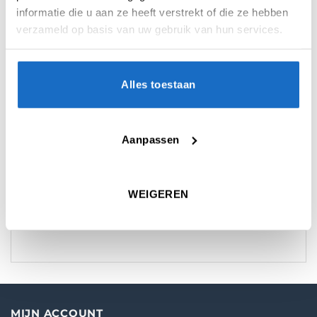
informatie die u aan ze heeft verstrekt of die ze hebben
verzameld op basis van uw gebruik van hun services.
Alles toestaan
AANVULLENDE INFORMATIE
BEOORDELINGEN (0)
Aanpassen
KEUZE
23 gr.
,
25 gr.
WEIGEREN
MATERIAAL
Starters
MIJN ACCOUNT