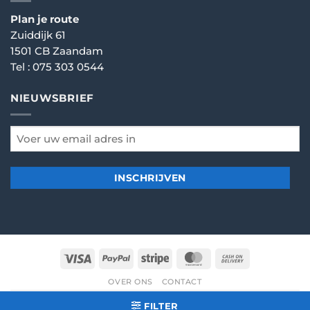
Plan je route
Zuiddijk 61
1501 CB Zaandam
Tel :
075 303 0544
NIEUWSBRIEF
email
*
Visa
PayPal
Stripe
MasterCard
Cash
On
OVER ONS
CONTACT
Delivery
© 2026
Dartshop Zaanstad
- Alle rechten voorbehouden
FILTER