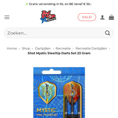
Ga
Gratis verzending in NL en BE Vanaf € 50,-
naar
inhoud
SALE!
Zoeken
naar:
Home
»
Shop
»
Dartpijlen
»
Recreatie
»
Recreatie Dartpijlen
»
Shot Mystic Steeltip Darts Set 23 Gram