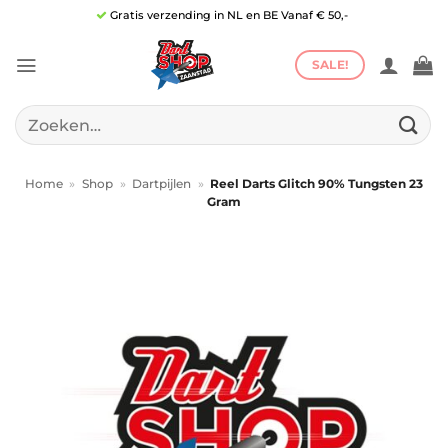
Ga
Gratis verzending in NL en BE Vanaf € 50,-
naar
inhoud
SALE!
Zoeken
naar:
Home
»
Shop
»
Dartpijlen
»
Reel Darts Glitch 90% Tungsten 23
Gram