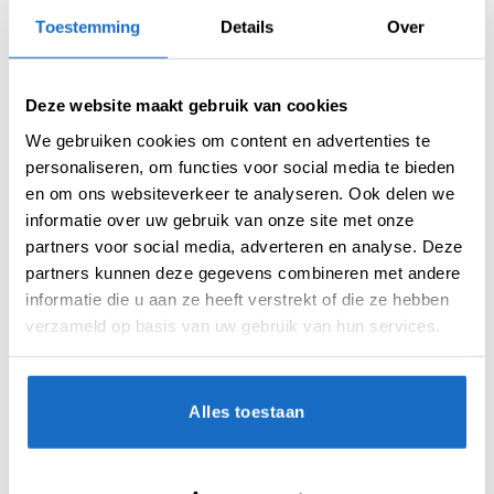
Merk:
Reel
Toestemming
Details
Over
Deze website maakt gebruik van cookies
We gebruiken cookies om content en advertenties te
personaliseren, om functies voor social media te bieden
en om ons websiteverkeer te analyseren. Ook delen we
informatie over uw gebruik van onze site met onze
AANVULLENDE INFORMATIE
partners voor social media, adverteren en analyse. Deze
partners kunnen deze gegevens combineren met andere
BEOORDELINGEN (0)
informatie die u aan ze heeft verstrekt of die ze hebben
verzameld op basis van uw gebruik van hun services.
KEUZE
23 gr.
MATERIAAL
90% Tungsten
Alles toestaan