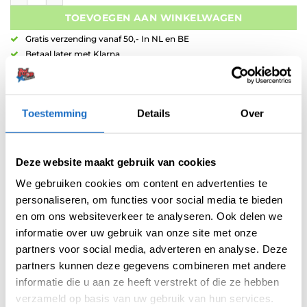
TOEVOEGEN AAN WINKELWAGEN
Gratis verzending vanaf 50,- In NL en BE
Betaal later met Klarna
Retouren binnen 14 dagen
Toestemming
Details
Over
Deze website maakt gebruik van cookies
We gebruiken cookies om content en advertenties te
Artikelnummer:
variation-10180
personaliseren, om functies voor social media te bieden
Categorieën:
Dartpijlen
,
Nieuw
,
Red Dragon Dartpijlen
,
Red Dragpn
en om ons websiteverkeer te analyseren. Ook delen we
NEW
informatie over uw gebruik van onze site met onze
Merk:
Red Dragon
partners voor social media, adverteren en analyse. Deze
partners kunnen deze gegevens combineren met andere
informatie die u aan ze heeft verstrekt of die ze hebben
verzameld op basis van uw gebruik van hun services.