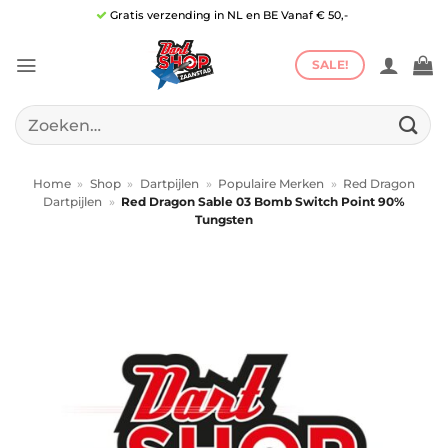
Ga
Gratis verzending in NL en BE Vanaf € 50,-
naar
inhoud
SALE!
Zoeken
naar:
Home
»
Shop
»
Dartpijlen
»
Populaire Merken
»
Red Dragon
Dartpijlen
»
Red Dragon Sable 03 Bomb Switch Point 90%
Tungsten