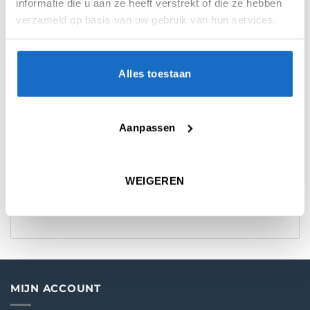
informatie die u aan ze heeft verstrekt of die ze hebben
verzameld op basis van uw gebruik van hun services.
Alles toestaan
AANVULLENDE INFORMATIE
BEOORDELINGEN (0)
Aanpassen
KEUZE
22 gr.
,
23 gr.
,
24 gr.
,
26 gr.
WEIGEREN
MATERIAAL
85% Tungsten
MIJN ACCOUNT