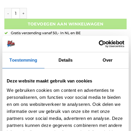
Red Dragon Javelin 85% Tungsten aantal
TOEVOEGEN AAN WINKELWAGEN
Gratis verzending vanaf 50,- In NL en BE
Betaal later met Klarna
Retouren binnen 14 dagen
Toestemming
Details
Over
Deze website maakt gebruik van cookies
We gebruiken cookies om content en advertenties te
Artikelnummer:
variation-9751
personaliseren, om functies voor social media te bieden
Categorieën:
Dartpijlen
,
Red Dragon Dartpijlen
en om ons websiteverkeer te analyseren. Ook delen we
informatie over uw gebruik van onze site met onze
Merk:
Red Dragon
partners voor social media, adverteren en analyse. Deze
partners kunnen deze gegevens combineren met andere