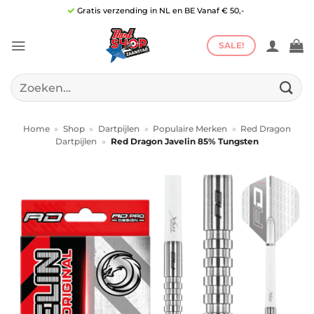
Ga
Gratis verzending in NL en BE Vanaf € 50,-
naar
inhoud
SALE!
Zoeken
naar:
Home
»
Shop
»
Dartpijlen
»
Populaire Merken
»
Red Dragon
Dartpijlen
»
Red Dragon Javelin 85% Tungsten