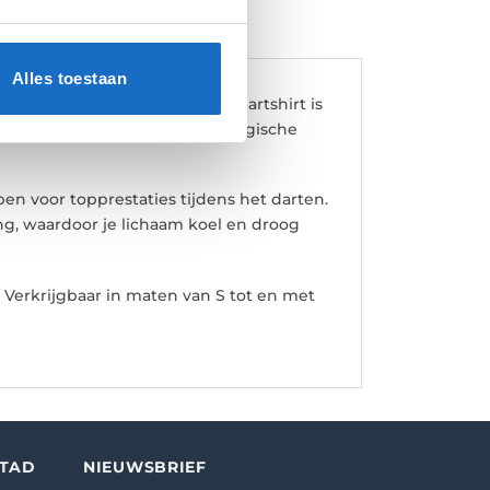
Alles toestaan
r Player Shirt. Dit moderne dartshirt is
enten in de kleuren van de Belgische
en voor topprestaties tijdens het darten.
ng, waardoor je lichaam koel en droog
. Verkrijgbaar in maten van S tot en met
STAD
NIEUWSBRIEF