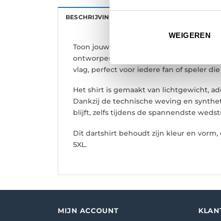
BESCHRIJVING
AANVULLENDE INFORMATI
WEIGEREN
Toon jouw support voor de World Grand Pr
ontworpen in samenwerking met Mike De 
vlag, perfect voor iedere fan of speler die
Het shirt is gemaakt van lichtgewicht, a
Dankzij de technische weving en syntheti
blijft, zelfs tijdens de spannendste wedst
Dit dartshirt behoudt zijn kleur en vorm
5XL.
MIJN ACCOUNT
KLAN