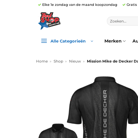
Ga
Elke 1e zondag van de maand koopzondag
Gratis
naar
inhoud
Zoeken
naar:
Merken
Au
Alle Categorieën
Home
»
Shop
»
Nieuw
»
Mission Mike de Decker Da