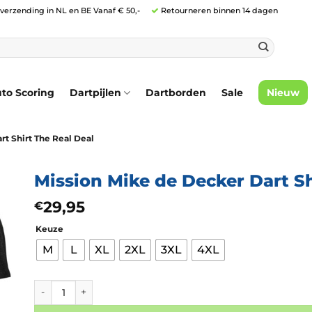
 verzending in NL en BE Vanaf € 50,-
Retourneren binnen 14 dagen
to Scoring
Dartpijlen
Dartborden
Sale
Nieuw
rt Shirt The Real Deal
Mission Mike de Decker Dart Sh
29,95
€
Keuze
M
L
XL
2XL
3XL
4XL
Mission Mike de Decker Dart Shirt The Real Deal aantal