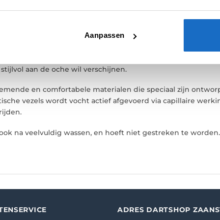
E
BEOORDELINGEN (0)
Aanpassen
ix-kampioen van 2024 met het officiële Mission Mike De Decke
Decker en bevat zijn naam, bijnaam “The Real Deal”, en acc
 stijlvol aan de oche wil verschijnen.
demende en comfortabele materialen die speciaal zijn ontworp
sche vezels wordt vocht actief afgevoerd via capillaire werki
rijden.
, ook na veelvuldig wassen, en hoeft niet gestreken te worden
TENSERVICE
ADRES DARTSHOP ZAAN