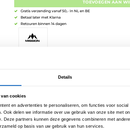
TOEVOEGEN AAN W
Gratis verzending vanaf 50,- In NL en BE
Betaal later met Klarna
Retouren binnen 14 dagen
Artikelnummer:
variation-9126
Categorieën:
Dartshirts
,
Kleding
,
Nieuw
,
Spelers Dartshirts
Details
Tag:
Mike de Decker
Merk:
Mission
 van cookies
ent en advertenties te personaliseren, om functies voor social
. Ook delen we informatie over uw gebruik van onze site met on
e. Deze partners kunnen deze gegevens combineren met andere i
erzameld op basis van uw gebruik van hun services.