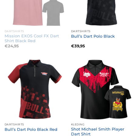
DARTSHIRTS
DARTSHIRTS
Mission EXOS Cool FX Dart
Bull’s Dart Polo Black
Shirt Black Red
€
24,95
€
39,95
DARTSHIRTS
KLEDING
Shot Michael Smith Player
Bull’s Dart Polo Black Red
Dart Shirt