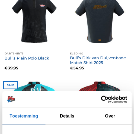
DARTSHIRTS
KLEDING
Bull’s Dirk van Duijvenbode
Bull’s Plain Polo Black
Match Shirt 2025
€
39,95
€
54,95
SALE
Toestemming
Details
Over