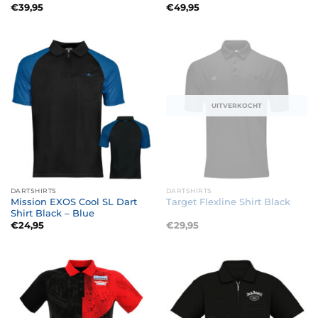
€
39,95
€
49,95
UITVERKOCHT
DARTSHIRTS
DARTSHIRTS
Mission EXOS Cool SL Dart
Target Flexline Shirt Black
Shirt Black – Blue
€
24,95
€
29,95