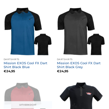
DARTSHIRTS
DARTSHIRTS
Mission EXOS Cool FX Dart
Mission EXOS Cool FX Dart
Shirt Black Blue
Shirt Black Grey
€
24,95
€
24,95
UITVERKOCHT