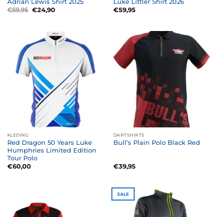
Adrian Lewis Shirt 2025
Luke Littler Shirt 2026
Oorspronkelijke
Huidige
€
59,95
€
24,90
€
59,95
prijs
prijs
was:
is:
€59,95.
€24,90.
KLEDING
DARTSHIRTS
Red Dragon 50 Years Luke
Bull’s Plain Polo Black Red
Humphries Limited Edition
Tour Polo
€
60,00
€
39,95
SALE