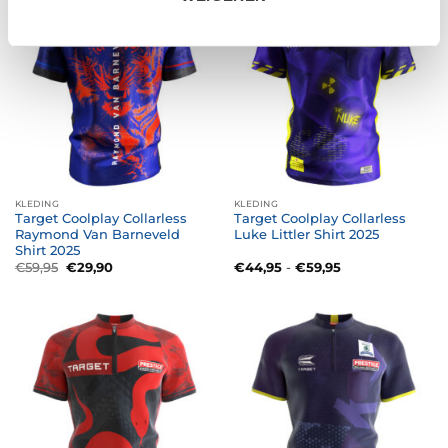
SALE
KLEDING
KLEDING
Target Coolplay Collarless
Target Coolplay Collarless
Raymond Van Barneveld
Luke Littler Shirt 2025
Shirt 2025
Oorspronkelijke
Huidige
Prijsklasse:
€
59,95
€
29,90
€
44,95
-
€
59,95
prijs
prijs
€44,95
was:
is:
tot
€59,95.
€29,90.
€59,95