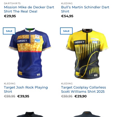
DARTSHIRTS
KLEDING
Mission Mike de Decker Dart
Bull’s Martin Schindler Dart
Shirt The Real Deal
Shirt
€
29,95
€
54,95
SALE
SALE
KLEDING
KLEDING
Target Josh Rock Playing
Target Coolplay Collarless
Shirt
Scott Williams Shirt 2025
Oorspronkelijke
Huidige
Oorspronkelijke
Huidige
€
59,95
€
39,95
€
59,95
€
29,90
prijs
prijs
prijs
prijs
was:
is:
was:
is:
€59,95.
€39,95.
€59,95.
€29,90.