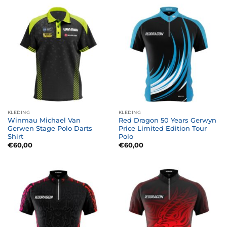
KLEDING
KLEDING
Winmau Michael Van
Red Dragon 50 Years Gerwyn
Gerwen Stage Polo Darts
Price Limited Edition Tour
Shirt
Polo
€
60,00
€
60,00