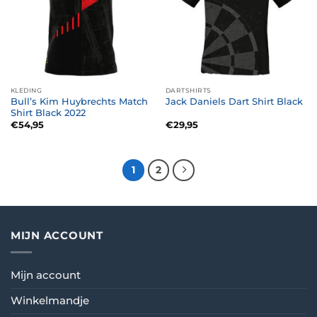
KLEDING
DARTSHIRTS
Bull’s Kim Huybrechts Match
Jack Daniels Dart Shirt Black
Shirt Black 2022
€
54,95
€
29,95
1
2
MIJN ACCOUNT
Mijn account
Winkelmandje