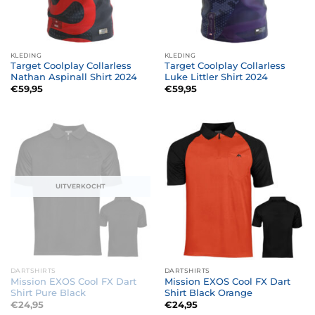
KLEDING
KLEDING
Target Coolplay Collarless
Target Coolplay Collarless
Nathan Aspinall Shirt 2024
Luke Littler Shirt 2024
€
59,95
€
59,95
UITVERKOCHT
DARTSHIRTS
DARTSHIRTS
Mission EXOS Cool FX Dart
Mission EXOS Cool FX Dart
Shirt Pure Black
Shirt Black Orange
€
24,95
€
24,95