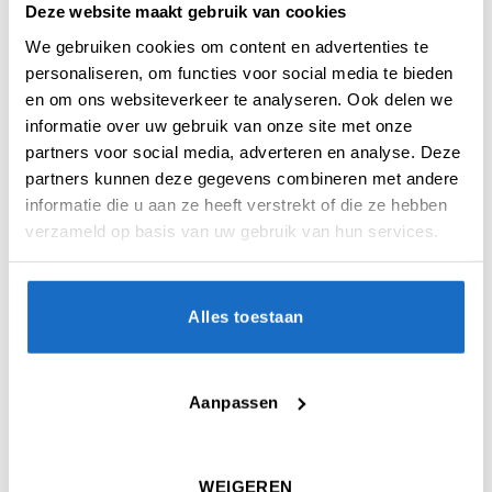
Deze website maakt gebruik van cookies
KLEDING
KLEDING
We gebruiken cookies om content en advertenties te
Target Coolplay Collarless
Target Coolplay Collarless
personaliseren, om functies voor social media te bieden
Rob Cross Shirt 2025
Stephen Bunting Shirt 2025
Oorspronkelijke
Huidige
€
59,95
€
29,90
€
59,95
en om ons websiteverkeer te analyseren. Ook delen we
prijs
prijs
was:
is:
informatie over uw gebruik van onze site met onze
€59,95.
€29,90.
partners voor social media, adverteren en analyse. Deze
SALE
partners kunnen deze gegevens combineren met andere
informatie die u aan ze heeft verstrekt of die ze hebben
verzameld op basis van uw gebruik van hun services.
Alles toestaan
KLEDING
KLEDING
Target Coolplay Collarless
Target Coolplay Dimitri van
Aanpassen
Chris Dobey Shirt 2025
den Bergh Shirt 2025
Oorspronkelijke
Huidige
€
59,95
€
29,90
€
59,95
prijs
prijs
was:
is:
€59,95.
€29,90.
WEIGEREN