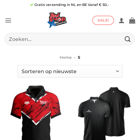
Ga
Gratis verzending in NL en BE Vanaf € 50,-
naar
inhoud
SALE!
Zoeken
naar:
Home
»
S