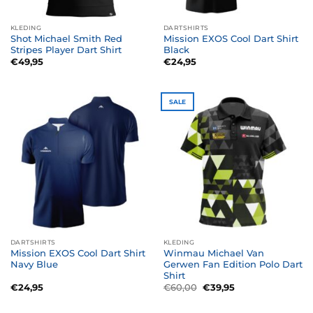
KLEDING
DARTSHIRTS
Shot Michael Smith Red
Mission EXOS Cool Dart Shirt
Stripes Player Dart Shirt
Black
€
49,95
€
24,95
SALE
DARTSHIRTS
KLEDING
Mission EXOS Cool Dart Shirt
Winmau Michael Van
Navy Blue
Gerwen Fan Edition Polo Dart
Shirt
Oorspronkelijke
Huidige
€
24,95
€
60,00
€
39,95
prijs
prijs
was:
is:
€60,00.
€39,95.