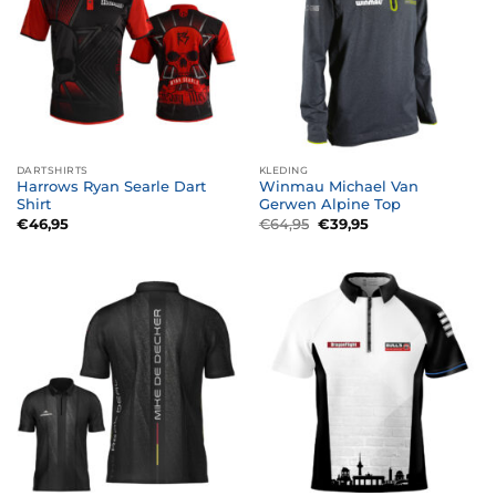
DARTSHIRTS
KLEDING
Harrows Ryan Searle Dart
Winmau Michael Van
Shirt
Gerwen Alpine Top
Oorspronkelijke
Huidige
€
46,95
€
64,95
€
39,95
prijs
prijs
was:
is:
€64,95.
€39,95.