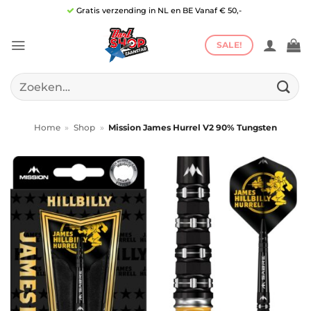
Ga
Gratis verzending in NL en BE Vanaf € 50,-
naar
inhoud
SALE!
Zoeken
naar:
Home
»
Shop
»
Mission James Hurrel V2 90% Tungsten