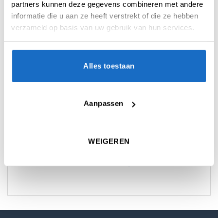
partners kunnen deze gegevens combineren met andere
informatie die u aan ze heeft verstrekt of die ze hebben
verzameld op basis van uw gebruik van hun services.
Alles toestaan
AANVULLENDE INFORMATIE
Aanpassen
BEOORDELINGEN (0)
WEIGEREN
KEUZE
22 gr.
,
24 gr.
,
26 gr.
MATERIAAL
90% Tungsten