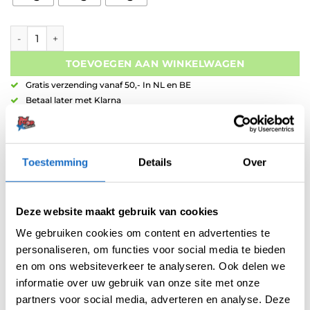
Mission James Hurrel V2 90% Tungsten aantal
TOEVOEGEN AAN WINKELWAGEN
Gratis verzending vanaf 50,- In NL en BE
Betaal later met Klarna
Retouren binnen 14 dagen
Toestemming
Details
Over
Deze website maakt gebruik van cookies
Artikelnummer:
variation-9167
We gebruiken cookies om content en advertenties te
personaliseren, om functies voor social media te bieden
Categorieën:
Alle Spelers Dartpijlen
,
Dartpijlen
,
Mission Dartpijlen
,
Nieuw
en om ons websiteverkeer te analyseren. Ook delen we
informatie over uw gebruik van onze site met onze
Tag:
Mission Drop June 2025
partners voor social media, adverteren en analyse. Deze
Merk:
Mission