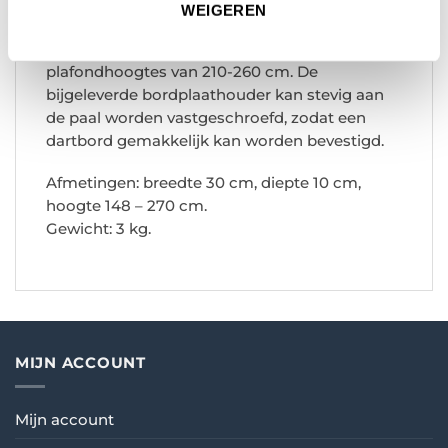
Pole heeft een diameter van 49 mm, waardoor
WEIGEREN
er nauwelijks trillingen zijn als gevolg van de
impact van de darts. Geschikt voor
plafondhoogtes van 210-260 cm. De
bijgeleverde bordplaathouder kan stevig aan
de paal worden vastgeschroefd, zodat een
dartbord gemakkelijk kan worden bevestigd.
Afmetingen: breedte 30 cm, diepte 10 cm,
hoogte 148 – 270 cm.
Gewicht: 3 kg.
MIJN ACCOUNT
Mijn account