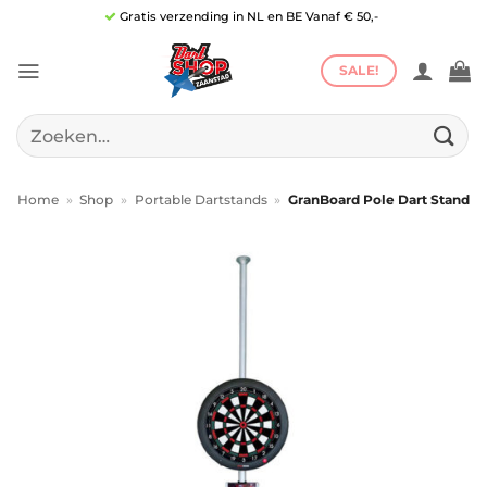
Ga
Gratis verzending in NL en BE Vanaf € 50,-
naar
inhoud
SALE!
Zoeken
naar:
Home
»
Shop
»
Portable Dartstands
»
GranBoard Pole Dart Stand