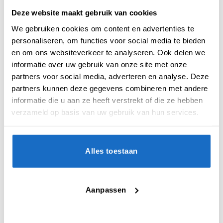
Merk:
GranBoard
Deze website maakt gebruik van cookies
We gebruiken cookies om content en advertenties te
personaliseren, om functies voor social media te bieden
en om ons websiteverkeer te analyseren. Ook delen we
informatie over uw gebruik van onze site met onze
partners voor social media, adverteren en analyse. Deze
partners kunnen deze gegevens combineren met andere
BESCHRIJVING
informatie die u aan ze heeft verstrekt of die ze hebben
verzameld op basis van uw gebruik van hun services.
BEOORDELINGEN (0)
De Gran Pole Dartstand is een mobiele
Alles toestaan
dartbordstandaard die tussen het plafond en
de vloer geklemd kan worden. De dartstand is
gemakkelijk op te zetten en weer af te breken,
Aanpassen
waardoor deze ook ideaal is voor op reis.
De stabiele aluminium staaf van de Granboard