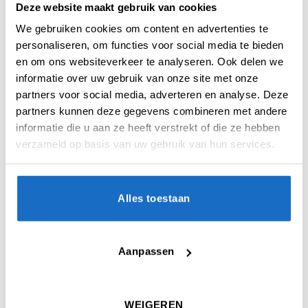
geen speciaal dartbord, smartboard of
Deze website maakt gebruik van cookies
ringverlichting
nodig hebt. Het systeem werkt
We gebruiken cookies om content en advertenties te
met je bestaande dartopstelling en past zich
personaliseren, om functies voor social media te bieden
automatisch aan verschillende dartborden,
en om ons websiteverkeer te analyseren. Ook delen we
dartpijlen en lichtomstandigheden aan.
informatie over uw gebruik van onze site met onze
partners voor social media, adverteren en analyse. Deze
Met een herkenningstijd van slechts
0,87
partners kunnen deze gegevens combineren met andere
seconden
(afhankelijk van de
informatie die u aan ze heeft verstrekt of die ze hebben
netwerkverbinding en het gebruikte apparaat)
verzameld op basis van uw gebruik van hun services.
en een nauwkeurigheid van
99,3% (mAP50)
levert GRAN EYE snelle en betrouwbare
scoreherkenning. De automatische
zoomfunctie vergroot de inslaglocatie van de
Alles toestaan
darts, zodat ook dicht bij elkaar geplaatste
worpen nauwkeurig kunnen worden
beoordeeld.
Aanpassen
De zelflerende AI wordt regelmatig bijgewerkt,
waardoor het systeem voortdurend wordt
verbeterd en steeds beter presteert in
WEIGEREN