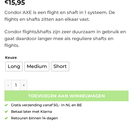
15,95
€
Condor AXE is een flight en shaft in 1 systeem. De
flights en shafts zitten aan elkaar vast.
Condor flights/shafts zijn zeer duurzaam in gebruik en
gaat daardoor langer mee als reguliere shafts en
flights.
Keuze
Long
Medium
Short
Condor AXE Flight Metallic Std. Champaign Gold aantal
TOEVOEGEN AAN WINKELWAGEN
Gratis verzending vanaf 50,- In NL en BE
Betaal later met Klarna
Retouren binnen 14 dagen