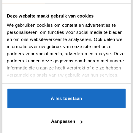
Deze website maakt gebruik van cookies
De Condor Axe dart flights is een flight- en
shaft in 1 systeem. Deze flights zijn gemaakt
We gebruiken cookies om content en advertenties te
van een speciaal hars dat bekend staat als het
personaliseren, om functies voor social media te bieden
“materiaal van de 21e eeuw”. Dankzij
en om ons websiteverkeer te analyseren. Ook delen we
verbeterde productiemethoden en een
informatie over uw gebruik van onze site met onze
optimaal gebruik van dit innovatieve materiaal,
partners voor social media, adverteren en analyse. Deze
is de vorm van het schroefdraad aanzienlijk
partners kunnen deze gegevens combineren met andere
verbeterd.
informatie die u aan ze heeft verstrekt of die ze hebben
verzameld op basis van uw gebruik van hun services.
De Condor Axe is terug met een verbeterde
prestatie. Deze hoogwaardige flights, bekend
om zijn robuuste contact, heeft een ultra-dun
flight-ontwerp van slechts 0,4 mm dik met een
Alles toestaan
veerachtige flexibiliteit. Zelfs als je hem met je
vingers buigt, keert hij terug naar zijn
oorspronkelijke vorm en behoudt hij een
Aanpassen
perfecte hoek van 90 graden.