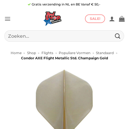
Ga
Gratis verzending in NL en BE Vanaf € 50,-
naar
inhoud
SALE!
Zoeken
naar:
Home
»
Shop
»
Flights
»
Populiare Vormen
»
Standaard
»
Condor AXE Flight Metallic Std. Champaign Gold