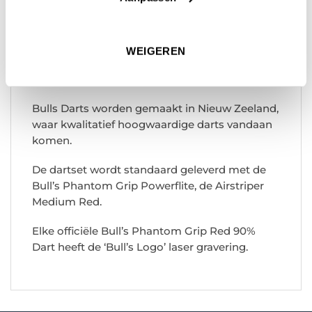
titanium en met red pct coating. D
De Phantom Grip 90% darts hebben op de
gehele barrel een phantom grip. Het licht
WEIGEREN
torpedo model van deze dart zorgt ervoor dat
dit een hele toegankelijke dartset is.
Bulls Darts worden gemaakt in Nieuw Zeeland,
waar kwalitatief hoogwaardige darts vandaan
komen.
De dartset wordt standaard geleverd met de
Bull’s Phantom Grip Powerflite, de Airstriper
Medium Red.
Elke officiële Bull’s Phantom Grip Red 90%
Dart heeft de ‘Bull’s Logo’ laser gravering.