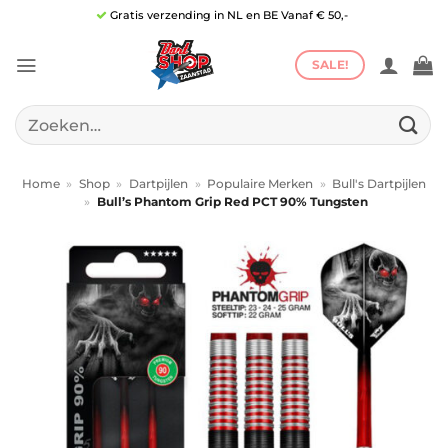
Ga
Gratis verzending in NL en BE Vanaf € 50,-
naar
inhoud
SALE!
Zoeken
naar:
Home
»
Shop
»
Dartpijlen
»
Populaire Merken
»
Bull's Dartpijlen
»
Bull’s Phantom Grip Red PCT 90% Tungsten