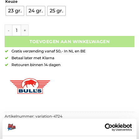
Keuze
23 gr.
24 gr.
25 gr.
Bull's Phantom Grip Red PCT 90% Tungsten aantal
TOEVOEGEN AAN WINKELWAGEN
Gratis verzending vanaf 50,- In NL en BE
Betaal later met Klarna
Retouren binnen 14 dagen
Artikelnummer:
variation-4724
Categorieën:
Bull's Dartpijlen
,
Dartpijlen
Merk:
Bull's NL