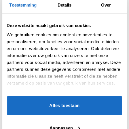
Toestemming
Details
Over
Deze website maakt gebruik van cookies
We gebruiken cookies om content en advertenties te
personaliseren, om functies voor social media te bieden
en om ons websiteverkeer te analyseren. Ook delen we
BESCHRIJVING
informatie over uw gebruik van onze site met onze
partners voor social media, adverteren en analyse. Deze
AANVULLENDE INFORMATIE
partners kunnen deze gegevens combineren met andere
BEOORDELINGEN (0)
informatie die u aan ze heeft verstrekt of die ze hebben
verzameld op basis van uw gebruik van hun services.
De Bull’s Phantom Grip Red is een dartset met
barrels van 90% Tungsten.
Dit is precies hetzelfde model als de al jaren
Alles toestaan
bestaande Phantom Grip 80% dart.
Deze 90% Variant is gemaakt met black
Aanpassen