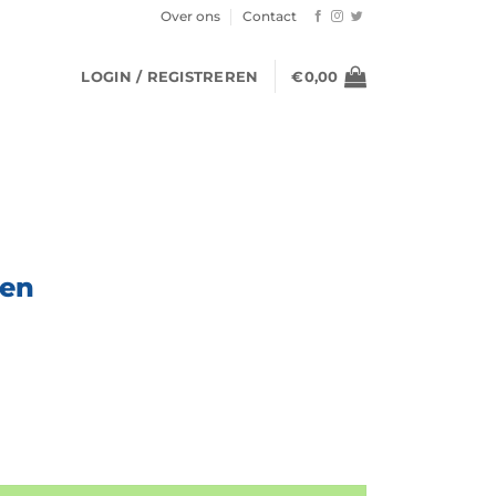
Over ons
Contact
LOGIN / REGISTREREN
€
0,00
ten