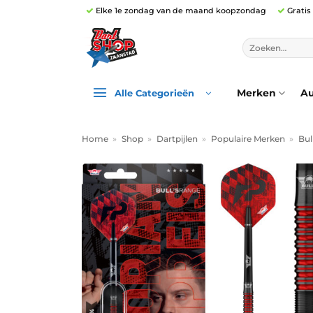
Ga
Elke 1e zondag van de maand koopzondag
Gratis
naar
inhoud
Zoeken
naar:
Merken
Au
Alle Categorieën
Home
»
Shop
»
Dartpijlen
»
Populaire Merken
»
Bul