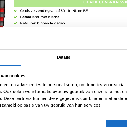
TOEVOEGEN AAN W
Gratis verzending vanaf 50,- In NL en BE
Betaal later met Klarna
Retouren binnen 14 dagen
Details
Artikelnummer:
variation-9640
Categorieën:
Bull's Dartpijlen
,
Bull's NEW
,
Dartpijlen
,
Nieuw
Merk:
Bull's NL
 van cookies
ent en advertenties te personaliseren, om functies voor social
. Ook delen we informatie over uw gebruik van onze site met on
e. Deze partners kunnen deze gegevens combineren met andere i
erzameld op basis van uw gebruik van hun services.