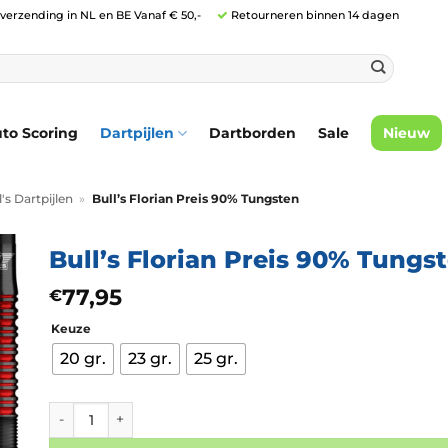
 verzending in NL en BE Vanaf € 50,-
Retourneren binnen 14 dagen
to Scoring
Dartpijlen
Dartborden
Sale
Nieuw
l's Dartpijlen
»
Bull’s Florian Preis 90% Tungsten
Bull’s Florian Preis 90% Tungs
77,95
€
Keuze
20 gr.
23 gr.
25 gr.
Bull's Florian Preis 90% Tungsten aantal