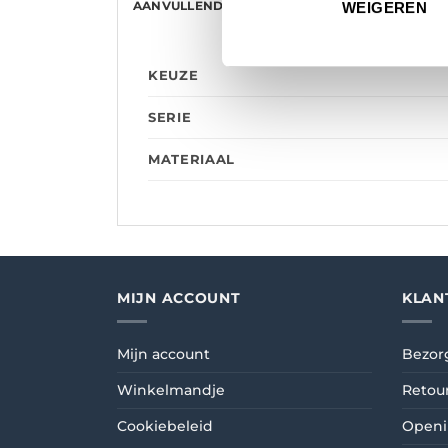
AANVULLENDE INFORMATIE
BEOORDELINGE
WEIGEREN
KEUZE
SERIE
MATERIAAL
MIJN ACCOUNT
KLAN
Mijn account
Bezor
Winkelmandje
Retou
Cookiebeleid
Openi