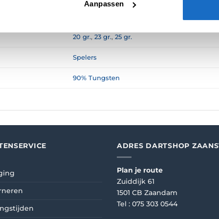
N (0)
Aanpassen
20 gr.
,
23 gr.
,
25 gr.
Spelers
90% Tungsten
TENSERVICE
ADRES DARTSHOP ZAAN
Plan je route
ging
Zuiddijk 61
rneren
1501 CB Zaandam
Tel :
075 303 0544
ngstijden