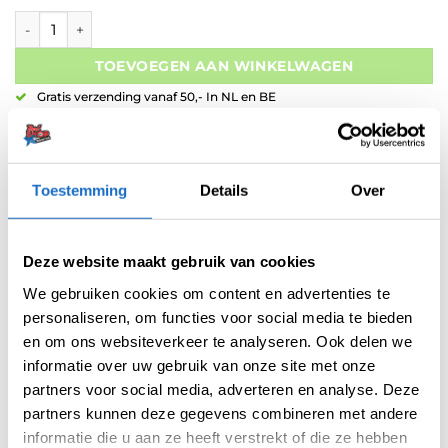
Bull's Dart Polo Black Red aantal
TOEVOEGEN AAN WINKELWAGEN
Gratis verzending vanaf 50,- In NL en BE
Betaal later met Klarna
Retouren binnen 14 dagen
Toestemming
Details
Over
Deze website maakt gebruik van cookies
We gebruiken cookies om content en advertenties te
Artikelnummer:
variation-7342
personaliseren, om functies voor social media te bieden
Categorieën:
Dartshirts
,
Kleding
en om ons websiteverkeer te analyseren. Ook delen we
informatie over uw gebruik van onze site met onze
Tag:
Bull's Launch 2023
partners voor social media, adverteren en analyse. Deze
Merk:
Bull's NL
partners kunnen deze gegevens combineren met andere
informatie die u aan ze heeft verstrekt of die ze hebben