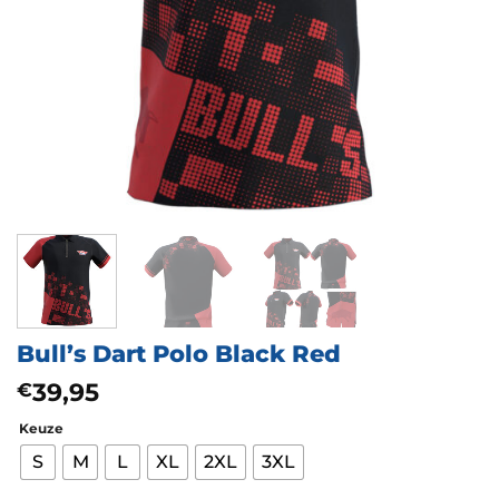
Bull’s Dart Polo Black Red
39,95
€
Keuze
S
M
L
XL
2XL
3XL