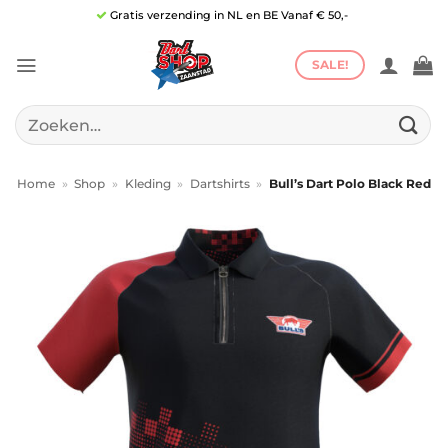
Ga
Gratis verzending in NL en BE Vanaf € 50,-
naar
inhoud
SALE!
Zoeken
naar:
Home
»
Shop
»
Kleding
»
Dartshirts
»
Bull’s Dart Polo Black Red