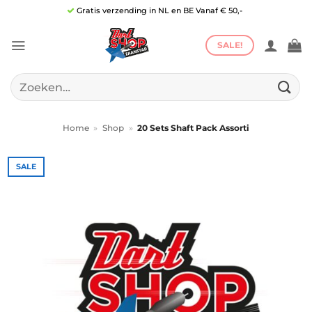
Ga
Gratis verzending in NL en BE Vanaf € 50,-
naar
inhoud
SALE!
Zoeken
naar:
Home
»
Shop
»
20 Sets Shaft Pack Assorti
SALE