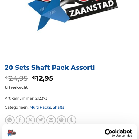
20 Sets Shaft Pack Assorti
Oorspronkelijke
Huidige
24,95
12,95
€
€
prijs
prijs
Uitverkocht
was:
is:
€24,95.
€12,95.
Artikelnummer:
212373
Categorieën:
Multi Packs
,
Shafts