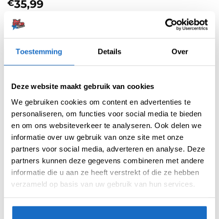
35,99
€
Uitverkocht
Toestemming
Details
Over
Artikelnummer:
214980
Categorieën:
Dartpijlen
,
Nieuw
,
Winmau NEW
Deze website maakt gebruik van cookies
Merk:
Winmau
We gebruiken cookies om content en advertenties te
personaliseren, om functies voor social media te bieden
en om ons websiteverkeer te analyseren. Ook delen we
informatie over uw gebruik van onze site met onze
partners voor social media, adverteren en analyse. Deze
partners kunnen deze gegevens combineren met andere
informatie die u aan ze heeft verstrekt of die ze hebben
AANVULLENDE INFORMATIE
verzameld op basis van uw gebruik van hun services.
BEOORDELINGEN (0)