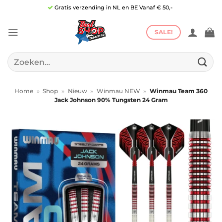
Ga
Gratis verzending in NL en BE Vanaf € 50,-
naar
inhoud
SALE!
Zoeken
naar:
Home
»
Shop
»
Nieuw
»
Winmau NEW
»
Winmau Team 360
Jack Johnson 90% Tungsten 24 Gram