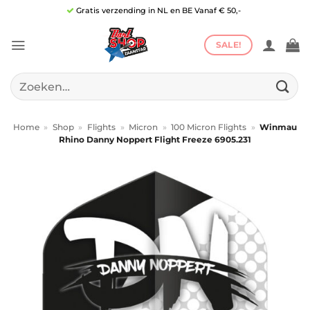
Ga
Gratis verzending in NL en BE Vanaf € 50,-
naar
inhoud
SALE!
Zoeken
naar:
Home
»
Shop
»
Flights
»
Micron
»
100 Micron Flights
»
Winmau
Rhino Danny Noppert Flight Freeze 6905.231