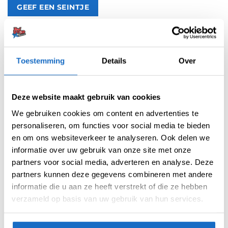
Artikelnummer:
209369
Categorieën:
100 Micron Flights
,
Flights
,
Spelers Flights
,
Winmau
Flights
Toestemming
Details
Over
Tag:
Danny Noppert
Merk:
Winmau
Deze website maakt gebruik van cookies
We gebruiken cookies om content en advertenties te
personaliseren, om functies voor social media te bieden
en om ons websiteverkeer te analyseren. Ook delen we
informatie over uw gebruik van onze site met onze
partners voor social media, adverteren en analyse. Deze
partners kunnen deze gegevens combineren met andere
AANVULLENDE INFORMATIE
informatie die u aan ze heeft verstrekt of die ze hebben
verzameld op basis van uw gebruik van hun services.
BEOORDELINGEN (0)