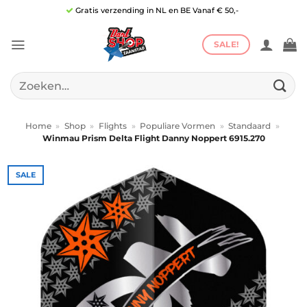
Ga
Gratis verzending in NL en BE Vanaf € 50,-
naar
inhoud
SALE!
Zoeken
naar:
Home
»
Shop
»
Flights
»
Populiare Vormen
»
Standaard
»
Winmau Prism Delta Flight Danny Noppert 6915.270
SALE