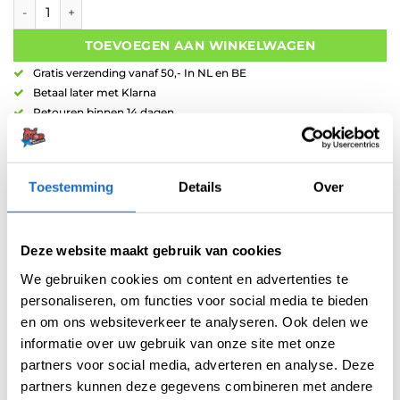
Winmau Prism Delta Flight Danny Noppert 6915.270 aantal
€1,50.
€1,35.
TOEVOEGEN AAN WINKELWAGEN
Gratis verzending vanaf 50,- In NL en BE
Betaal later met Klarna
Retouren binnen 14 dagen
Toestemming
Details
Over
Deze website maakt gebruik van cookies
Artikelnummer:
212403
We gebruiken cookies om content en advertenties te
Categorieën:
100 Micron Flights
,
Flights
,
Spelers Flights
,
Standaard
,
Winmau Flights
personaliseren, om functies voor social media te bieden
en om ons websiteverkeer te analyseren. Ook delen we
Tag:
Danny Noppert
informatie over uw gebruik van onze site met onze
Merk:
Winmau
partners voor social media, adverteren en analyse. Deze
partners kunnen deze gegevens combineren met andere