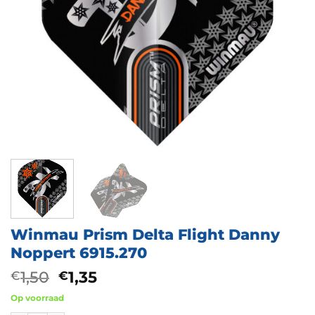
Winmau Prism Delta Flight Danny
Noppert 6915.270
Oorspronkelijke
Huidige
1,50
1,35
€
€
prijs
prijs
Op voorraad
was:
is: