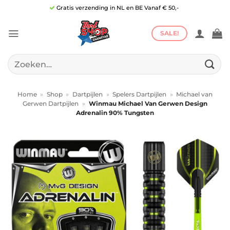
Ga
Gratis verzending in NL en BE Vanaf € 50,-
naar
inhoud
SALE!
Zoeken
naar:
Home
»
Shop
»
Dartpijlen
»
Spelers Dartpijlen
»
Michael van
Gerwen Dartpijlen
»
Winmau Michael Van Gerwen Design
Adrenalin 90% Tungsten