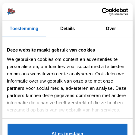
Artikelnummer:
variation-3911
Categorieën:
Alle Spelers Dartpijlen
,
Dartpijlen
,
Michael van Gerwen
Dartpijlen
,
Spelers Dartpijlen
,
Winmau Dartpijlen
Toestemming
Details
Over
Tag:
Michael van Gerwen
Merk:
Winmau
Deze website maakt gebruik van cookies
We gebruiken cookies om content en advertenties te
personaliseren, om functies voor social media te bieden
en om ons websiteverkeer te analyseren. Ook delen we
informatie over uw gebruik van onze site met onze
partners voor social media, adverteren en analyse. Deze
partners kunnen deze gegevens combineren met andere
BESCHRIJVING
informatie die u aan ze heeft verstrekt of die ze hebben
verzameld op basis van uw gebruik van hun services.
AANVULLENDE INFORMATIE
BEOORDELINGEN (0)
Alles toestaan