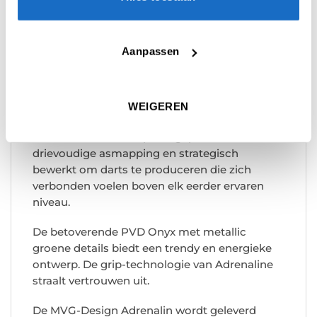
Winmau Michael van Gerwen Adrenalin
dartpijlen zijn gemaakt van 90% tungsten.
Aanpassen
De machine-intelligentie wordt gecombineerd
met het MvG-ontwerp, waardoor Winmau de
meest radicale functionele greep in de
WEIGEREN
darttechnologie kan creëren.
Gebouwd met behulp van gepatenteerde
drievoudige asmapping en strategisch
bewerkt om darts te produceren die zich
verbonden voelen boven elk eerder ervaren
niveau.
De betoverende PVD Onyx met metallic
groene details biedt een trendy en energieke
ontwerp. De grip-technologie van Adrenaline
straalt vertrouwen uit.
De MVG-Design Adrenalin wordt geleverd