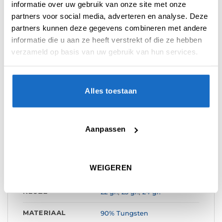
informatie over uw gebruik van onze site met onze
Categorieën:
Dartpijlen
,
Michael van Gerwen Dartpijlen
,
Spelers
Dartpijlen
,
Winmau Dartpijlen
,
Winmau NEW
partners voor social media, adverteren en analyse. Deze
partners kunnen deze gegevens combineren met andere
Tag:
Michael van Gerwen
informatie die u aan ze heeft verstrekt of die ze hebben
Merk:
Winmau
verzameld op basis van uw gebruik van hun services.
Alles toestaan
Aanpassen
AANVULLENDE INFORMATIE
BEOORDELINGEN (0)
WEIGEREN
KEUZE
22 gr.
,
23 gr.
,
24 gr.
MATERIAAL
90% Tungsten