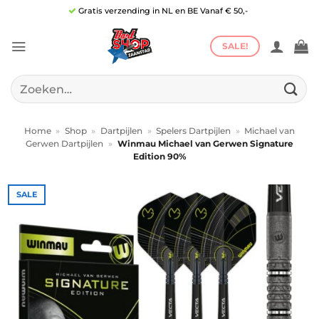
Ga
Gratis verzending in NL en BE Vanaf € 50,-
naar
inhoud
SALE!
Zoeken
naar:
Home
»
Shop
»
Dartpijlen
»
Spelers Dartpijlen
»
Michael van
Gerwen Dartpijlen
»
Winmau Michael van Gerwen Signature
Edition 90%
SALE