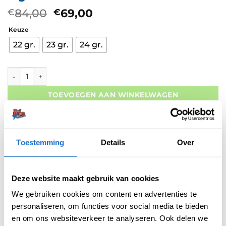
Oorspronkelijke
Huidige
84,00
69,00
€
€
prijs
prijs
Keuze
was:
is:
€84,00.
€69,00.
22 gr.
23 gr.
24 gr.
Winmau Michael van Gerwen Signature Edition 90% aantal
TOEVOEGEN AAN WINKELWAGEN
Gratis verzending vanaf 50,- In NL en BE
Betaal later met Klarna
Retouren binnen 14 dagen
Toestemming
Details
Over
Deze website maakt gebruik van cookies
We gebruiken cookies om content en advertenties te
personaliseren, om functies voor social media te bieden
Artikelnummer:
variation-9703
en om ons websiteverkeer te analyseren. Ook delen we