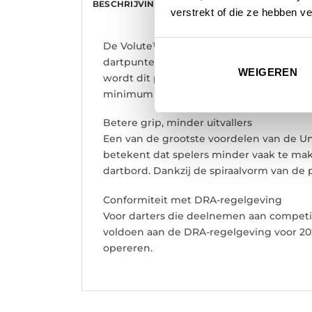
BESCHRIJVING
AANVULLENDE INFORMATI
verstrekt of die ze hebben v
De Volute™ technologie van Unicorn is 
dartpunten kunnen soms het sisal verplaa
WEIGEREN
wordt dit probleem drastisch verminderd, 
minimum beperkt.
Betere grip, minder uitvallers
Een van de grootste voordelen van de Un
betekent dat spelers minder vaak te make
dartbord. Dankzij de spiraalvorm van de pun
Conformiteit met DRA-regelgeving
Voor darters die deelnemen aan competiti
voldoen aan de DRA-regelgeving voor 202
opereren.