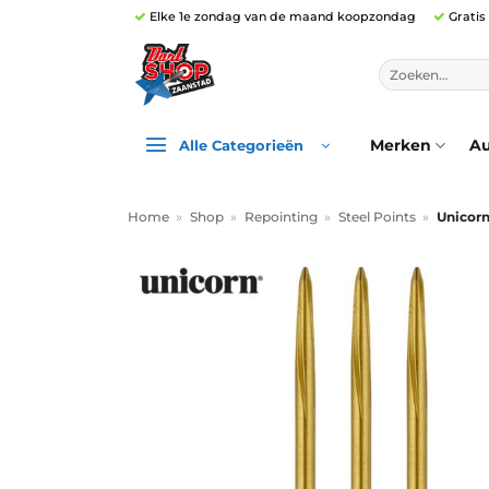
Ga
Elke 1e zondag van de maand koopzondag
Gratis
naar
inhoud
Zoeken
naar:
Merken
Au
Alle Categorieën
Home
»
Shop
»
Repointing
»
Steel Points
»
Unicorn