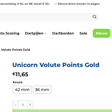
 verzending in NL en BE Vanaf € 50,-
Retourneren binnen 14 dagen
to Scoring
Dartpijlen
Dartborden
Sale
Nieuw
 Volute Points Gold
Unicorn Volute Points Gold
11,65
€
Keuze
42 mm
36 mm
Unicorn Volute Points Gold aantal