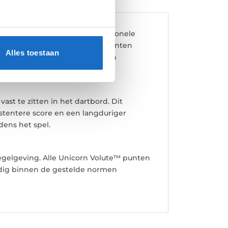
nt het dartbord raakt. Traditionele
an het dartbord. Met Volute™ punten
Alles toestaan
 verankert en uitvallers tot een
t te zitten in het dartbord. Dit
istentere score en een langduriger
jdens het spel.
 regelgeving. Alle Unicorn Volute™ punten
ledig binnen de gestelde normen