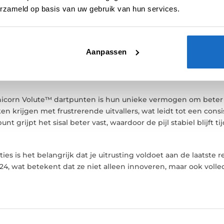
E
BEOORDELINGEN (0)
erzameld op basis van uw gebruik van hun services.
ontworpen om de weerstand te verminderen wanneer de dartpu
tsen, wat resulteert in uitvallende pijlen en beschadiging v
Aanpassen
dankzij het spiraalontwerp dat de dartpunt stevig in het sisal
icorn Volute™ dartpunten is hun unieke vermogen om beter vas
n krijgen met frustrerende uitvallers, wat leidt tot een cons
t grijpt het sisal beter vast, waardoor de pijl stabiel blijft ti
es is het belangrijk dat je uitrusting voldoet aan de laatste
4, wat betekent dat ze niet alleen innoveren, maar ook vol