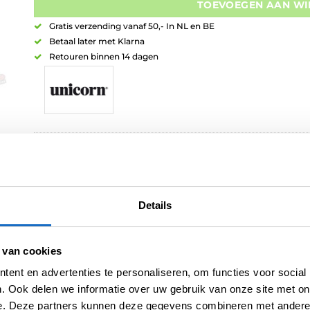
TOEVOEGEN AAN W
Gratis verzending vanaf 50,- In NL en BE
Betaal later met Klarna
Retouren binnen 14 dagen
Artikelnummer:
variation-8491
Categorieën:
Repointing
,
Steel Points
Merk:
Unicorn
Details
 van cookies
ent en advertenties te personaliseren, om functies voor social
. Ook delen we informatie over uw gebruik van onze site met on
e. Deze partners kunnen deze gegevens combineren met andere i